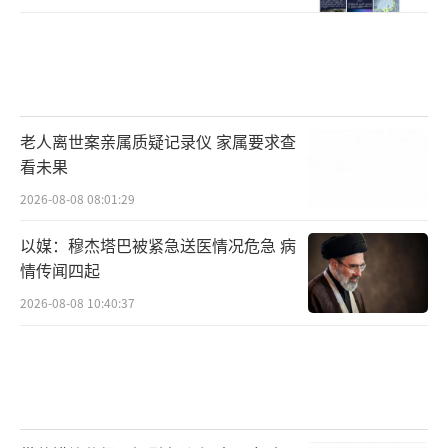
民生基础与社会心理的立体危机。从加油站跳
动的数字到超市货架空荡的塑料袋，从番茄酱
瓶身透出的鲜红到零食包装褪去的缤纷，这些
细微变化共同勾勒出一个高度全球化时代下资
源流动受阻时的真实图景。现代文明的日常表
老人离世案亲属质疑记录仪 家属要求查
象之下，实则运行着一条条看不见却至关重要
看未果
的石化血脉。
2026-08-08 08:01:29
以媒：穆杰塔巴被紧急送医情况危急 病
（责任编辑：0882）
情传闻四起
2026-08-08 10:40:37