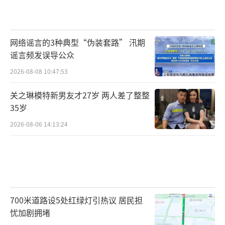
网络谣言的3种典型“伪装套路” 汛期
谣言频发误导公众
2026-08-08 10:47:53
关之琳模特新男友才27岁 两人差了整整
35岁
2026-08-06 14:13:24
700米道路设5处红绿灯引热议 居民担
忧加剧拥堵