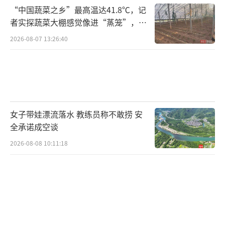
料出现系统性缺口。为保障基础包装功能，多
“中国蔬菜之乡”最高温达41.8℃，记
家头部食品企业主动削减非必要视觉元素，采
者实探蔬菜大棚感觉像进“蒸笼”，有
村民称只能凌晨两点起来干活
用光学级PET材质的本色透明包装。
2026-08-07 13:26:40
5月15日，日本最大番茄酱品牌可果美确认
旗下全线产品启用全新透明包装方案，这是该
公司自1982年确立经典红白配色以来首次因原
材料断供被迫重构视觉识别体系。类似调整并
女子带娃漂流落水 教练员称不敢捞 安
非孤例，卡乐比也在5月12日发布公告称，旗下
全承诺成空谈
薯片、虾条、米果等主力品类将统一更换为黑
2026-08-08 10:11:18
白双色极简包装。
石化原料短缺还席卷至塑料制品终端。由
于聚乙烯、聚丙烯等通用塑料均以石脑油为初
始原料，下游塑编、注塑、吹膜等环节产能利