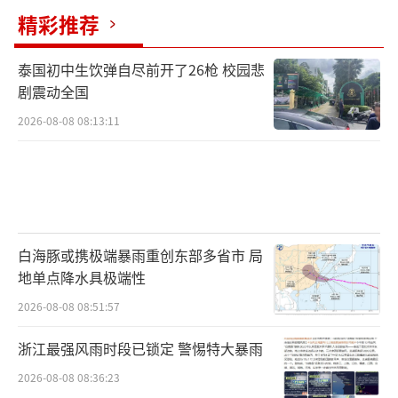
用率普遍低于50%。塑料袋供需失衡最先暴露
精彩推荐
社会应对短板，垃圾分类需专用袋、生鲜采购
需保鲜袋、文具收纳需密封袋，多重刚性需求
泰国初中生饮弹自尽前开了26枪 校园悲
剧震动全国
叠加恐慌性囤积，致使关西地区多家连锁超市
2026-08-08 08:13:11
出现连续三天断货记录。尽管经济产业省紧急
发布《关于理性使用塑料制品的公众提示》，
呼吁居民按需采购、重复利用，但大阪、名古
屋等地仍出现凌晨排队抢购现象，部分便利店
甚至启动“每人限领两个”的临时管控措施。
白海豚或携极端暴雨重创东部多省市 局
地单点降水具极端性
对日本这样石油对外依存度长期高于95%
2026-08-08 08:51:57
的岛国经济体而言，霍尔木兹海峡的每一次波
动都在其经济神经末梢引发真实震颤。能源断
浙江最强风雨时段已锁定 警惕特大暴雨
供不仅体现在价格上涨，更是贯穿工业命脉、
2026-08-08 08:36:23