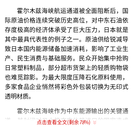
霍尔木兹海峡航运通道被全面阻断后，国
际原油价格连续突破历史高位，对中东石油依
存度极高的经济体承受了巨大压力，日本就是
其中最具代表性的例子之一。原油供给锐减导
致日本国内能源储备加速消耗，影响了工业生
产、民生消费与基础服务。民众开始集中抢购
日常塑料制品，部分超市货架上的轻质购物袋
也难觅踪影。为最大限度压降石化原料使用，
多家食品企业悄然将彩色外包装切换为无印式
透明材质。
霍尔木兹海峡作为中东能源输出的关键通
道，其封闭对日本等高度依赖进口的国家造成
点击查看全文(剩余
78
%)
了严重冲击。数据显示，日本每年逾九成原油