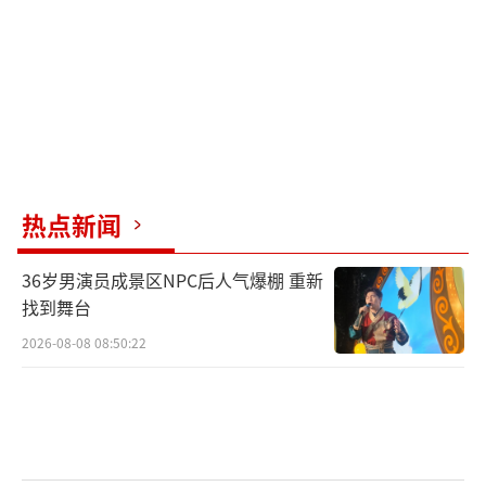
理论上，若海峡封锁仅持续数日，凭借日
本国家战略石油储备尚可缓冲短期冲击。但现
实是，美伊对抗已延续超八周，霍尔木兹海峡
航运中断亦同步达两月有余。即便启动三级应
急储备释放机制，现有库存仍以每日1.8%的速
度持续萎缩，常规补给通道完全失灵。原定于
热点新闻
二季度启动的丰田、本田等车企海外出口扩产
计划被迫中止，部分生产线甚至转入间歇性运
36岁男演员成景区NPC后人气爆棚 重新
行状态。
找到舞台
2026-08-08 08:50:22
石油短缺的影响已超越加油站计价器上的
跳动数字，深度渗透至民众餐桌与居家场景。
石脑油进口中断导致国内合成树脂与有机溶剂
产能利用率跌破42%，直接导致食品级包装材