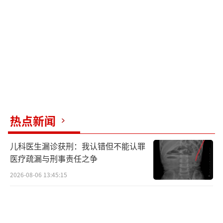
红色预警信号，中小学、幼儿园、托育机构停
课，未启程上学的学生不必到校。在校学生应
服从学校安排，上学、放学途中的学生应就近
到安全场所暂避。
阳春市多个镇街发布暴雨红色预警信号，
双滘、三甲、河口、岗美、潭水、马水、永
宁、春城、河西等地今天上午停课。待解除暴
热点新闻
雨红色预警信号后，按实际情况等待复课通
儿科医生漏诊获刑：我认错但不能认罪
知。阳春市强降雨将持续，外出如遇激烈雨势
医疗疏漏与刑事责任之争
请在安全场所稍作等待，确保安全。
2026-08-06 13:45:15
（责任编辑：0882）