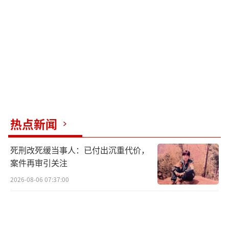
饭店的王明回忆，当天晚上听到外面有人呼
救，得知有车辆坠河，有人被冲到下游，他当
即和其他居民一起向河边跑去。15日当地下了
雨，大环江河道涨水，水流急，加上天已漆
黑，他们只能拿着手电筒沿河搜寻，遗憾未能
找到落水人员。
李宏的妻子也在外出务工途中失联。妻子
热点新闻
平时在家中看店，事发当天是她第一次外出打
死刑改死缓当事人：已付出沉重代价，
零工。李宏证实，车辆坠河时已经基本快通过
案件再审引关注
漫水桥了。突如其来的车辆坠河对他们来说如
2026-08-06 07:37:00
晴天霹雳，18日，不幸的消息传来，被确定的
失联人员之一正是李宏的妻子。
面对噩耗，李宏不知所措。孩子们哭着要