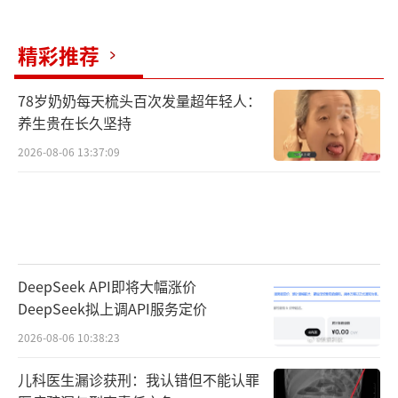
每逢雨季汛期，桥面就会被浑浊的河水淹没。
尽管没人提醒，但他们深知漫水桥的危险，一
精彩推荐
般不会在桥面漫水时通行，如果一定有紧急情
况需要外出，会选择从上游划竹筏渡江。
78岁奶奶每天梳头百次发量超年轻人：
养生贵在长久坚持
5月19日上午11时许，救援人员通过专业设
2026-08-06 13:37:09
备将事故车辆打捞出水，晚7时许，10名失联人
员的遗体均被找到。环江县长毛华慧表示，该
事件暴露出该县在汛期预警防范、抢险救灾处
置、防灾避险教育宣传等方面仍存在短板和薄
弱环节。下一步将强化汛期防灾减灾措施，完
DeepSeek API即将大幅涨价
善应急体制机制，防范类似问题再次发生，保
DeepSeek拟上调API服务定价
障人民群众生命和财产安全。还将做好遇难和
2026-08-06 10:38:23
失联人员家庭的帮扶工作，细化各项帮扶举
儿科医生漏诊获刑：我认错但不能认罪
措。此外，完善漫水桥、山塘水库等重点区域