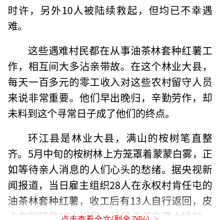
时许，另外10人被陆续救起，但均已不幸遇
难。
这些遇难村民都在从事油茶林套种红薯工
作，相互间大多沾亲带故。在这个林业大县，
每天一百多元的零工收入对这些农村留守人员
来说非常重要。他们早出晚归，辛勤劳作，却
未料到这个寻常日子成了他们的终点。
环江县是林业大县，满山的桉树笔直整
齐。5月中旬的桉树林上方笼罩着蒙蒙白雾，正
如等待亲人消息的人们心头的愁绪。据央视新
闻报道，当日雇主组织28人在永权村肯任屯的
油茶林套种红薯，收工后有13人自行返回，皮
卡车则搭载15人返程。途经肯任屯漫水桥时，
点击查看全文(剩余
76
%)