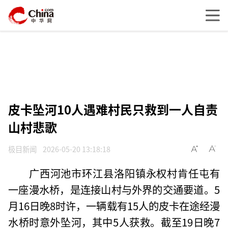
皮卡坠河10人遇难村民只救到一人自责
山村悲歌
极目新闻
2026-05-20 13:18:18
广西河池市环江县洛阳镇永权村肯任屯有
一座漫水桥，是连接山村与外界的交通要道。5
月16日晚8时许，一辆载有15人的皮卡在途经漫
水桥时意外坠河，其中5人获救。截至19日晚7