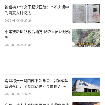
被错换37年女子起诉医院：本不需辍学
为两家人讨说法
2026-08-06 09:27:26
小车被劝退23秒后塌方 巡查人员及时预
警
2026-08-06 09:01:48
消息称张一鸣内部下死命令：就算模型
暂时落后，字节跳动也不会依赖 AI 蒸
馏技术
2026-08-06 13:34:28
广州一烤肉店辣椒面里发现活蠼螋 顾客