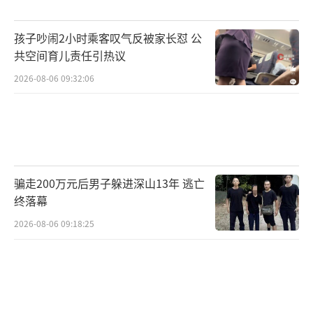
妈妈，他只能强忍悲痛尽量安慰他们。200多公
孩子吵闹2小时乘客叹气反被家长怼 公
里外老家的亲戚也赶了过来，希望能为这个破
共空间育儿责任引热议
碎的家庭提供一丝慰藉，同时送别这位不幸的
2026-08-06 09:32:06
女子最后一程。
环江县和贵州接壤，附近的荔波县、从江
县等地也会有人来到环江务工。他们大多是只
身前来，日常在山区的通行主要依靠摩托车。
骗走200万元后男子躲进深山13年 逃亡
一位从贵州来到环江的工人介绍，他曾经也通
终落幕
过事发漫水桥到附近山上从事伐木工作。如果
2026-08-06 09:18:25
河道涨水漫过桥面，他们就不会再过桥，而是
住在山上的棚子里，条件虽然简陋但安全。
蒙毅说，这座桥是屯子对外的唯一出口，