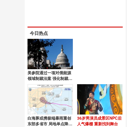
今日热点
美参院通过一项对俄能源
领域制裁法案 强化制裁措
施
白海豚或携极端暴雨重创
36岁男演员成景区NPC后
东部多省市 局地单点降水
人气爆棚 重新找到舞台