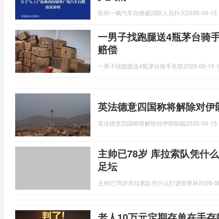
杭州一辆汽车自燃被消防人员扑灭
2026-06-15 
一男子找跑腿送4瓶茅台骑
赔偿
一男子找跑腿送4瓶茅台骑手失联
2026-06-15 1
英法德意四国称将解除对伊
英法德意四国称将解除对伊朗制裁
2026-06-15 
主帅已78岁 库拉索队凭什
足坛
主帅已78岁库拉索队凭什么打进世界杯
2026-0
老人10万元定期存单在手存