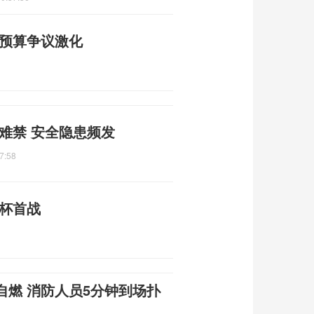
防预算争议激化
何难禁 安全隐患频发
7:58
界杯首战
自燃 消防人员5分钟到场扑