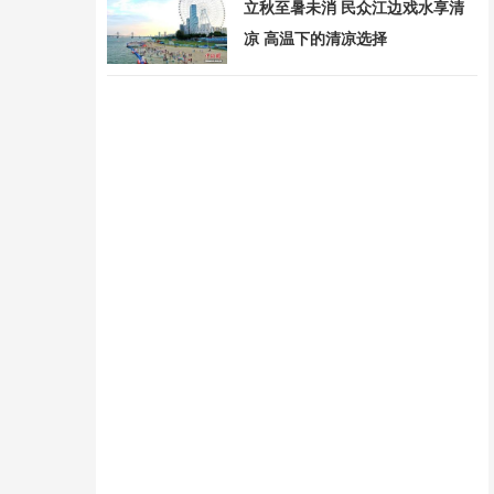
立秋至暑未消 民众江边戏水享清
凉 高温下的清凉选择