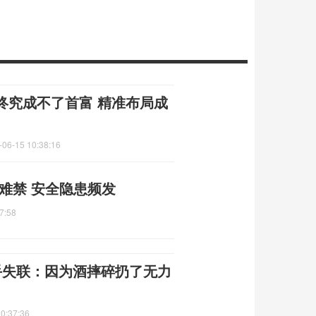
终究成不了首富 精准布局成
-06-15 10:38:16
何难禁 安全隐患频发
7:58
手失联：因为酒摔碎扔了无力
0:37:36