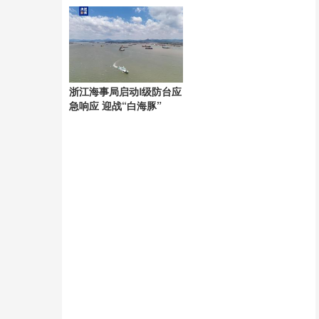
具极端性
浙江海事局启动Ⅰ级防台应
急响应 迎战“白海豚”