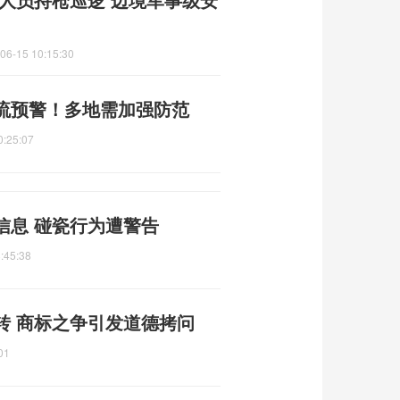
06-15 10:15:30
流预警！多地需加强防范
0:25:07
信息 碰瓷行为遭警告
:45:38
转 商标之争引发道德拷问
01