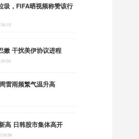
圾，FIFA晒视频称赞该行
:34:10
巴嫩 干扰美伊协议进程
:20:54
本周雷雨频繁气温升高
史新高 日韩股市集体高开
0:26:56