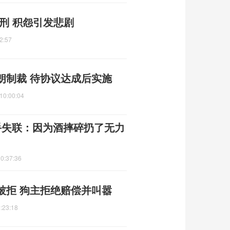
刑 积怨引发悲剧
2:57
朗制裁 待协议达成后实施
10:00:04
手失联：因为酒摔碎扔了无力
0:37:36
被拒 狗主拒绝赔偿并叫嚣
:23:18