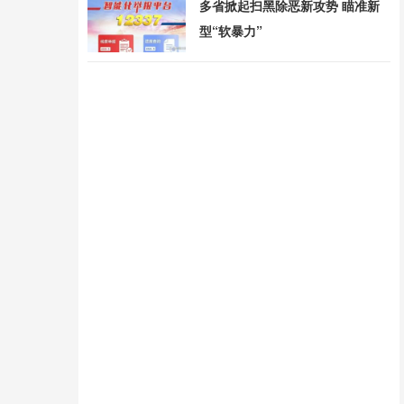
多省掀起扫黑除恶新攻势 瞄准新
型“软暴力”