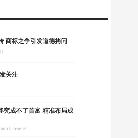
转 商标之争引发道德拷问
01
引发关注
终究成不了首富 精准布局成
-06-15 10:38:16