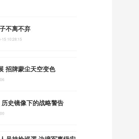
妻子不离不弃
-15 10:28:15
展 招牌蒙尘天空变色
:06
 历史镜像下的战略警告
:00
人员持枪巡逻 边境军事级安