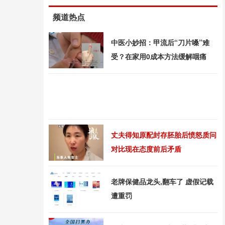
频道热点
中医小妙招：甲流后“刀片嗓”难
受？在家用0成本方法缓解咽痛
丈夫得知原配封存胚胎后愤怒质问
对比现在态度前后矛盾
老牌保健品龙头,翻车了 虚假记载
遭重罚