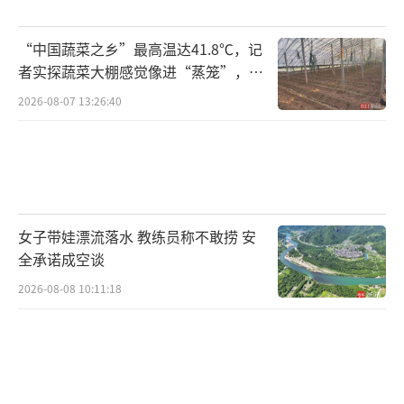
果，已申请行政复议。
“中国蔬菜之乡”最高温达41.8℃，记
现在的宋女士身心备受折磨，两次手术后
者实探蔬菜大棚感觉像进“蒸笼”，有
右眼依旧模糊，遇阴雨天持续疼痛，大晴天坐
村民称只能凌晨两点起来干活
2026-08-07 13:26:40
车遇到颠簸也会疼，还易发炎红肿。她难入
睡，害怕睡着后梦到事发时的场景，对尖锐物
品和回学校感到恐惧。4月30日，宋女士前往瑞
安市人民医院精神科就诊，被诊断为创伤后应
激障碍和焦虑状态。一些家长带着孩子来医院
女子带娃漂流落水 教练员称不敢捞 安
看望她，有些学生也来安慰她，但她不愿让学
全承诺成空谈
生们来，担心对他们造成伤害。
2026-08-08 10:11:18
记者联系了几位学生家长，有家长表示只
能让自己的孩子远离伤人的孩子，还有家长说
涉事女生此后没再来上学。涉事女生的家长对