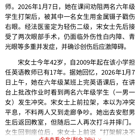
师。2026年1月7日，她在课间劝阻两名六年级
学生打架后，被其中一名女生用金属镊子戳伤
右眼。经法医鉴定为轻伤二级，宋女士先后接
受了两次眼部手术，仍面临外伤性白内障、青
光眼等多重并发症，并确诊创伤后应激障碍。
宋女士今年42岁，自2009年起在该小学担
任英语教师已有17年。据她回忆，2026年1月7
日上午，她在六年级某班上完英语课后，在讲
台上批改作业时看到两名六年级学生（一男一
女）发生冲突。宋女士上前拉架，本以为冲突
平息，不料两人又到走廊争吵。她出去安慰男
生后返回教室，但随后二人再次打斗并摔门。
女生回到座位后，宋女士上前说“打架解决不
点击查看全文(剩余
76
%)