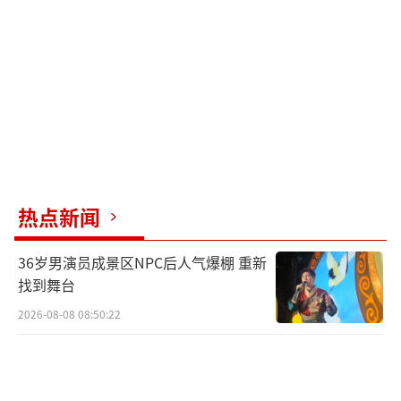
要做第三次手术。当晚，宋女士从同事处得知
女生袭击她使用的是金属质地的镊子。次日，
她向瑞安市公安局安阳派出所报警。警方认定
该行为构成故意伤害，法医鉴定结果为轻伤二
级。宋女士直到5月18日下午才拿到《鉴定意见
通知书》。家属支付了前两次手术费，不到两
万元。调解未成功后，警方出具《不予处罚决
热点新闻
定书》，称涉事女生未成年，无法处罚，建议
宋女士通过民事诉讼维权。
36岁男演员成景区NPC后人气爆棚 重新
找到舞台
瑞安市公安局出具的《不予行政处罚决定
2026-08-08 08:50:22
书》显示，小番（化名）未满14周岁，依据相
关法律规定，决定不予行政处罚，并予以训
诫，责令其具结悔过。宋女士无法接受该结