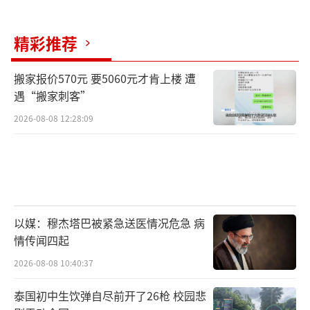
事件经过未作过多回应，但多次表达了歉意，
表示从未推卸责任，真心希望宋女士的眼睛尽
精彩推荐
快好起来。目前，瑞安市人力资源和社会保障
局已认定宋女士为工伤。安阳派出所表示此案
搬家报价570元 要5060元才肯上楼 遭
遇“搬家刺客”
正在办理中。
2026-08-08 12:28:09
北京市天元（西安）律师事务所权益合伙
人胡超奇律师认为，涉事女学生不满十四周
岁，不负刑事责任，但家长作为监护人应当赔
偿受伤老师的医药费、护理费、误工费等民事
损失。公安机关作出不予行政处罚的决定适
以媒：穆杰塔巴被紧急送医情况危急 病
情传闻四起
当，但应责令家长严加管教女学生。陕西恒达
律师事务所高级合伙人赵良善认为，警方对未
2026-08-08 10:40:37
成年伤人学生作出不予处罚的实体结论合法，
泰国初中生饮弹自尽前开了26枪 校园悲
但办案程序存在瑕疵。宋女士提起行政复议具