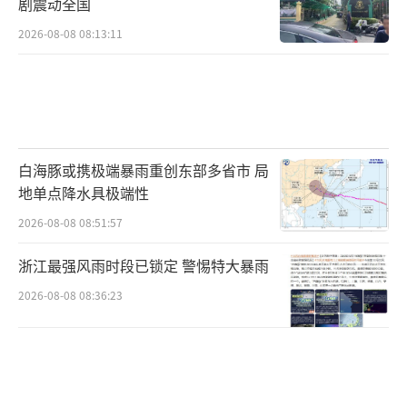
剧震动全国
备充分法律依据。从民事侵权责任角度，学生
2026-08-08 08:13:11
监护人应当承担全额赔偿责任，学校未尽管理
义务需承担相应过错责任。
（责任编辑：0882）
白海豚或携极端暴雨重创东部多省市 局
地单点降水具极端性
2026-08-08 08:51:57
浙江最强风雨时段已锁定 警惕特大暴雨
2026-08-08 08:36:23