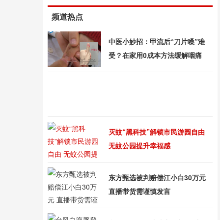
频道热点
中医小妙招：甲流后“刀片嗓”难
受？在家用0成本方法缓解咽痛
灭蚊“黑科技”解锁市民游园自由
无蚊公园提升幸福感
东方甄选被判赔偿江小白30万元
直播带货需谨慎发言