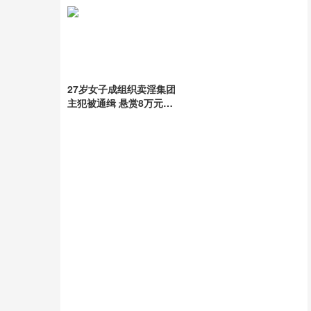
27岁女子成组织卖淫集团
主犯被通缉 悬赏8万元捉
拿