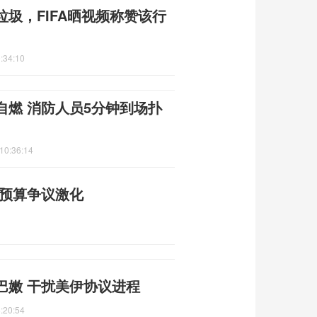
圾，FIFA晒视频称赞该行
:34:10
自燃 消防人员5分钟到场扑
10:36:14
防预算争议激化
巴嫩 干扰美伊协议进程
:20:54