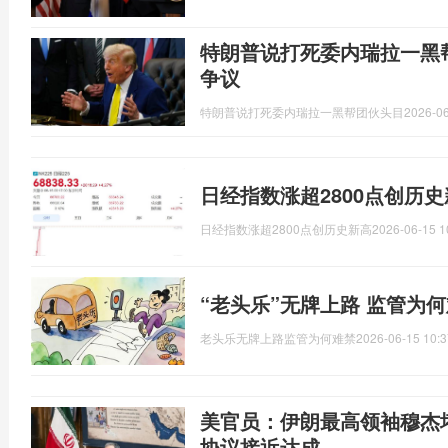
特朗普说打死委内瑞拉一黑
争议
特朗普说打死委内瑞拉一黑帮团伙头目
2026-06
日经指数涨超2800点创历
日经指数涨超2800点创历史新高
2026-06-15 1
“老头乐”无牌上路 监管为
老头乐无牌上路监管为何难禁
2026-06-15 10:3
美官员：伊朗最高领袖穆杰
协议接近达成