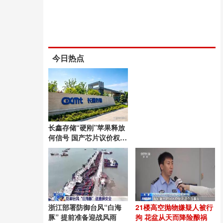
今日热点
长鑫存储“硬刚”苹果释放
何信号 国产芯片议价权崛
起
浙江部署防御台风“白海
21楼高空抛物嫌疑人被行
豚” 提前准备迎战风雨
拘 花盆从天而降险酿祸