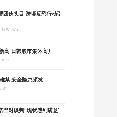
帮团伙头目 跨境反恐行动引
-15 09:10:18
史新高 日韩股市集体高开
0:26:56
何难禁 安全隐患频发
7:58
塔巴对谈判“现状感到满意”