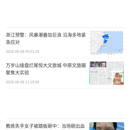
浙江预警：风暴潮叠加巨浪 沿海多地紧
急应对
2026-08-08 09:51:29
万岁山接盘烂尾恒大文旅城 中原文旅圈
聚焦大实验
2026-08-08 11:10:08
教练失手女子被踏板砸中：当场砸出血