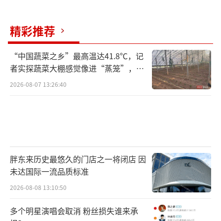
精彩推荐
“中国蔬菜之乡”最高温达41.8℃，记
者实探蔬菜大棚感觉像进“蒸笼”，有
村民称只能凌晨两点起来干活
2026-08-07 13:26:40
胖东来历史最悠久的门店之一将闭店 因
未达国际一流品质标准
2026-08-08 13:10:50
多个明星演唱会取消 粉丝损失谁来承