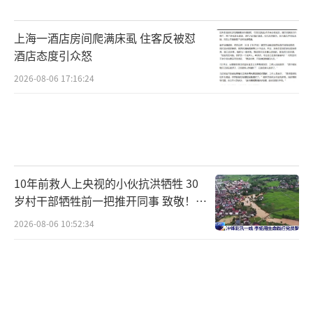
上海一酒店房间爬满床虱 住客反被怼
酒店态度引众怒
2026-08-06 17:16:24
10年前救人上央视的小伙抗洪牺牲 30
岁村干部牺牲前一把推开同事 致敬！送
别！
2026-08-06 10:52:34