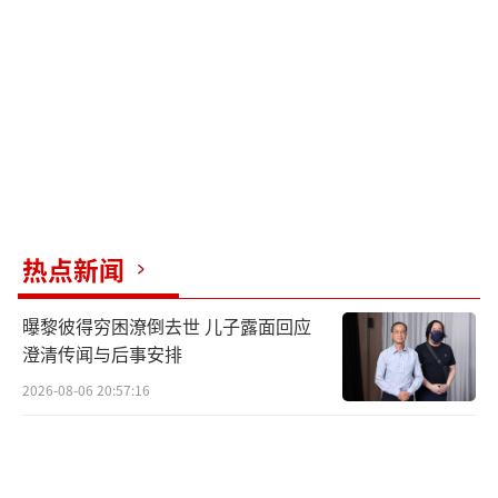
热点新闻
曝黎彼得穷困潦倒去世 儿子露面回应
澄清传闻与后事安排
2026-08-06 20:57:16