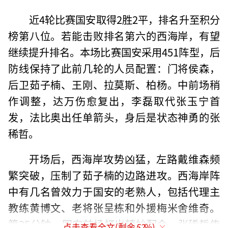
近4轮比赛国安取得2胜2平，排名升至积分
榜第八位。若能击败排名第六的西海岸，有望
继续提升排名。本场比赛国安采用451阵型，后
防线保持了此前几轮的人员配置：门将侯森，
后卫茹子楠、王刚、拉莫斯、柏杨。中前场稍
作调整，达万伤愈复出，李磊取代张玉宁首
发，法比奥出任单箭头，身后是状态神勇的张
稀哲。
开场后，西海岸攻势凶猛，左路戴维森频
繁突破，压制了茹子楠的边路进攻。西海岸阵
中有几名曾效力于国安的老熟人，包括代理主
教练黄博文、老将张呈栋和外援梅米舍维奇。
第25分钟，国安前场打出精妙配合，张稀哲传
点击查看全文(剩余
52
%)