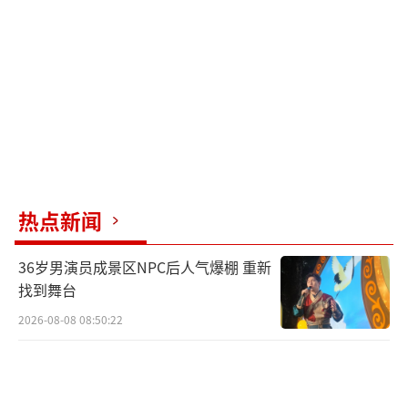
记倒钩，球弹地后窜入网窝，国安0比1落后。
第78分钟，国安抓住角球机会，由替补出场的
林良铭头球扳平比分。最后时刻，拉莫斯和塞
尔吉尼奥的近距离头球冲顶险些完成绝杀。最
终，国安未能改写比分，遗憾收获平局。
（责任
编辑：zx0176）
热点新闻
36岁男演员成景区NPC后人气爆棚 重新
找到舞台
2026-08-08 08:50:22