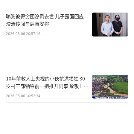
曝黎彼得穷困潦倒去世 儿子露面回应
澄清传闻与后事安排
2026-08-06 20:57:16
10年前救人上央视的小伙抗洪牺牲 30
岁村干部牺牲前一把推开同事 致敬！送
别！
2026-08-06 10:52:34