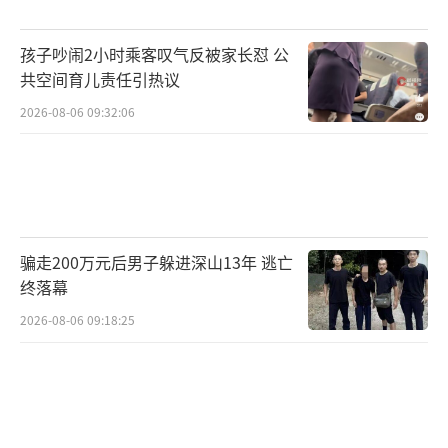
“量子计算机研发制造绝非单一技术突
破，而是一项环环相扣的系统工程。”贾志龙
孩子吵闹2小时乘客叹气反被家长怼 公
博士说。无论是芯片设计制备、测控系统开
共空间育儿责任引热议
发，还是底层算法适配，任一环节存在短板都
2026-08-06 09:32:06
会制约整机效能。“本源悟空-180”研发团队
瞄准全产业链逐个补齐短板，稳步打通从基础
研究到产业化应用的各类堵点。此次上线的机
型，依托“三硬三软”技术体系实现全链条自
骗走200万元后男子躲进深山13年 逃亡
主可控。硬件层面，180比特“悟空芯”、“本
终落幕
源天机4.0”量子计算测控系统及第二代高密度
2026-08-06 09:18:25
微波互连模组构成稳定高效的底座；软件层
面，“本源司南”操作系统、云平台及应用软
件形成适配百比特级算力的生态。
相较于此前的72比特机型，“本源悟空-18