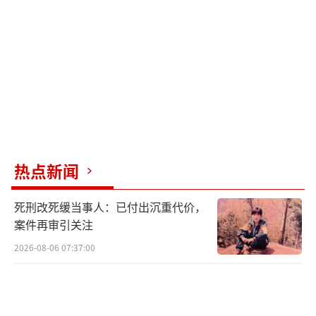
早在6比特超导量子计算机研发阶段，国内
尚无专用量子计算机操作系统，只能依靠简单
的任务排队模式勉强运行。团队下定决心自主
研发出“软心脏”——“本源司南”量子计算机
操作系统。研发初期，团队没有固定专属研发
场地，大家挤在狭小的会议室里攻坚；场地不
够用时，就搬到临时租赁点，每天在多个地点
热点新闻
奔波，却从未耽误一天研发进度。如今，“本
源司南”已迭代升级为兼容超导、离子阱、中
死刑改死缓当事人：已付出沉重代价，
性原子等多种技术路线的“量超智”融合先进
案件再审引关注
计算操作系统，部署于“本源悟空-180”。它
2026-08-06 07:37:00
具备量子任务并行计算、量子比特自动校准等
关键能力，显著提升了整机运行效率。