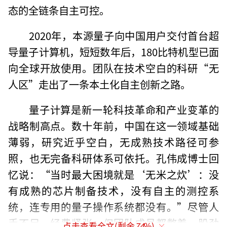
态的全链条自主可控。
2020年，本源量子向中国用户交付首台超
导量子计算机，短短数年后，180比特机型已面
向全球开放使用。团队在技术空白的科研“无
人区”走出了一条本土化自主创新之路。
量子计算是新一轮科技革命和产业变革的
战略制高点。数十年前，中国在这一领域基础
薄弱，研究近乎空白，无成熟技术路径可参
照，也无完备科研体系可依托。孔伟成博士回
忆说：“当时最大困境就是‘无米之炊’：没
有成熟的芯片制备技术，没有自主的测控系
统，连专用的量子操作系统都没有。”尽管人
手不足、经费紧张，但团队成员都憋着一股劲
点击查看全文(剩余
74
%)