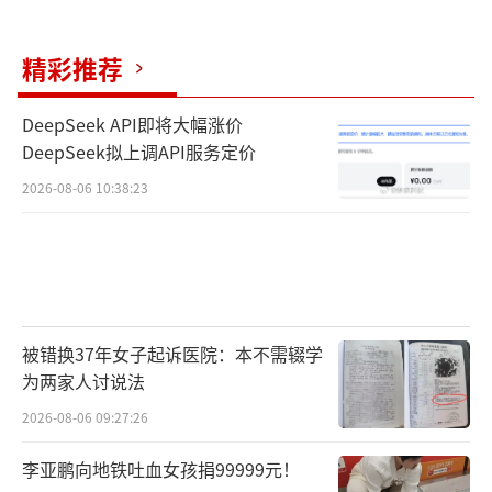
0”将比特集成规模提升至180个，工程化效率
精彩推荐
显著提升。目前，“本源悟空”系列超导量子
计算机已逐步与多个国家级超算中心以及金
DeepSeek API即将大幅涨价
融、通信、电力、航空、航天等重点行业部门
DeepSeek拟上调API服务定价
和单位展开深度合作。贾志龙博士表示，量子
2026-08-06 10:38:23
计算机从“可用”迈向“好用”，是一场需要
坚守与耐心的持久战。中国攻坚量子计算事
业，既是为了在全球量子科技格局中抢占核心
席位，更是为了让国产自主量子算力真正落地
赋能，服务基础科研，助力产业发展。
被错换37年女子起诉医院：本不需辍学
（责任编
为两家人讨说法
辑：0764）
2026-08-06 09:27:26
李亚鹏向地铁吐血女孩捐99999元！