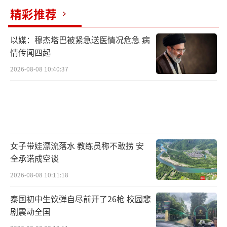
精彩推荐
以媒：穆杰塔巴被紧急送医情况危急 病
情传闻四起
2026-08-08 10:40:37
女子带娃漂流落水 教练员称不敢捞 安
全承诺成空谈
2026-08-08 10:11:18
泰国初中生饮弹自尽前开了26枪 校园悲
剧震动全国