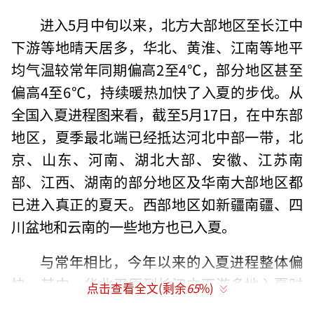
进入5月中旬以来，北方大部地区至长江中
下游等地晴天居多，华北、黄淮、江南等地平
均气温较常年同期偏高2至4℃，部分地区甚至
偏高4至6℃，持续暖热加快了入夏的步伐。从
全国入夏进程图来看，截至5月17日，在中东部
地区，夏季最北端已经抵达河北中部一带，北
京、山东、河南、湖北大部、安徽、江苏南
部、江西、湖南的部分地区及华南大部地区都
已进入真正的夏天。西部地区如新疆南疆、四
川盆地和云南的一些地方也已入夏。
与常年相比，今年以来的入夏进程整体偏
快，其中，华北平原到长江中下游多地入夏时
点击查看全文(剩余
65
%)
间明显偏早。不过，江西、湖南等地的夏天却