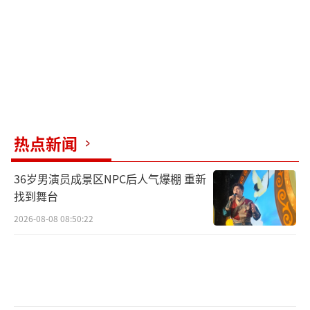
快速回升，多地也将体验夏日。像银川今明天
最高气温可达29℃，23日还会升至32℃左右，
炎热升级，短袖等夏装需出场。而华北、黄淮
一带多地虽已入夏，但受频繁阴雨波及，未来
几天气温将持续偏低，最高气温大多只有25℃
左右，北京、天津、石家庄等地20日的最高气
热点新闻
温将仅有22至23℃左右，体感清凉，春装还不
能着急收。
36岁男演员成景区NPC后人气爆棚 重新
找到舞台
在江南地区，21日起30℃以上的范围逐步
2026-08-08 08:50:22
增多，同时降雨不停歇，湿度较大，体感将又
闷又热。而在华南大部，已是炎炎夏日，本周
最高气温普遍30℃以上，周后期暑热将再升
级，海南北部、广西等地可能出现成片高温天