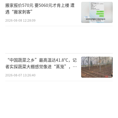
气，需注意防暑。
搬家报价570元 要5060元才肯上楼 遭
遇“搬家刺客”
随着气温不断走高，夏天的脚步将继续向
2026-08-08 12:28:09
北扩展。夏季不仅是高温频发期，也是降雨集
中期，建议大家及时关注当地气象部门发布的
预报预警信息，提前做好防暑、防雨措施，健
康平安度夏。
（责任编辑：zx0001）
“中国蔬菜之乡”最高温达41.8℃，记
者实探蔬菜大棚感觉像进“蒸笼”，有
村民称只能凌晨两点起来干活
2026-08-07 13:26:40