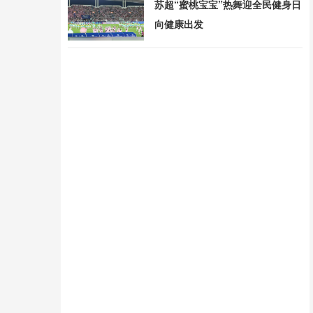
苏超“蜜桃宝宝”热舞迎全民健身日
向健康出发