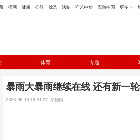
藏
插画
健康
公益
优选
法制
守艺中华
应急中国
更多
会
体育
专题
暴雨大暴雨继续在线 还有新一轮
2026-05-19 19:51:27
京报网