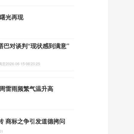
平曙光再现
塔巴对谈判“现状感到满意”
满意
2026-06-15 08:20:25
本周雷雨频繁气温升高
转 商标之争引发道德拷问
01