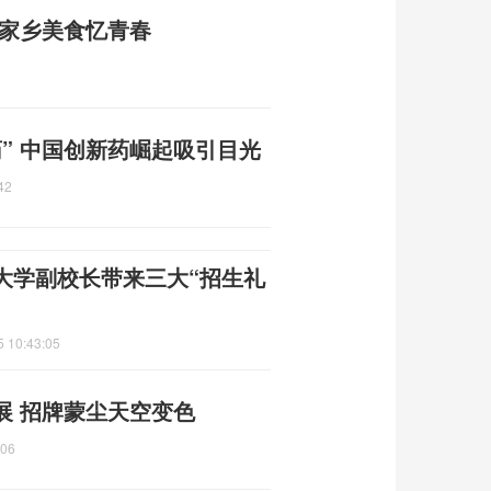
尝家乡美食忆青春
” 中国创新药崛起吸引目光
42
大学副校长带来三大“招生礼
5 10:43:05
展 招牌蒙尘天空变色
:06