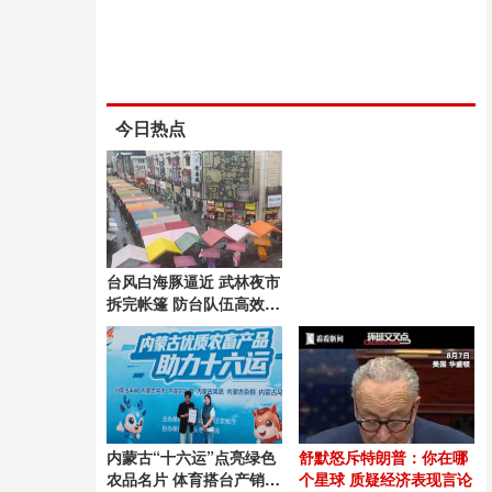
今日热点
台风白海豚逼近 武林夜市
拆完帐篷 防台队伍高效行
动
内蒙古“十六运”点亮绿色
舒默怒斥特朗普：你在哪
农品名片 体育搭台产销赋
个星球 质疑经济表现言论