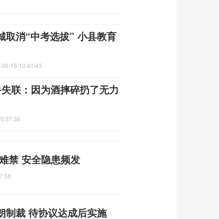
取消“中考选拔” 小县教育
-06-15 10:41:43
手失联：因为酒摔碎扔了无力
0:37:36
何难禁 安全隐患频发
7:58
朗制裁 待协议达成后实施