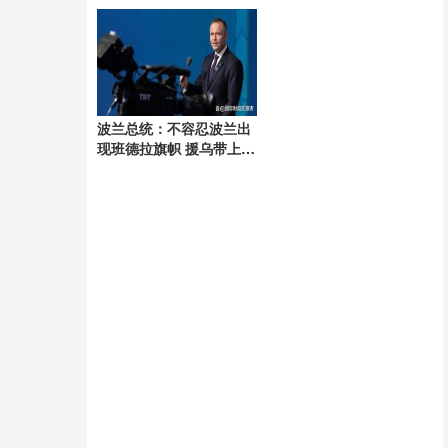
能
波兰总统：不容忍波兰出
现班德拉旗帜 援乌带上价
签