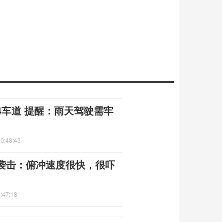
4车道 提醒：雨天驾驶需牢
0:48:43
袭击：俯冲速度很快，很吓
:47:18