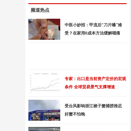
频道热点
中医小妙招：甲流后“刀片嗓”难
受？在家用0成本方法缓解咽痛
专家：出口是当前资产定价的宏观
条件 全球贸易景气支撑增速
受台风影响浙江梭子蟹捕捞推迟
好蟹不怕晚