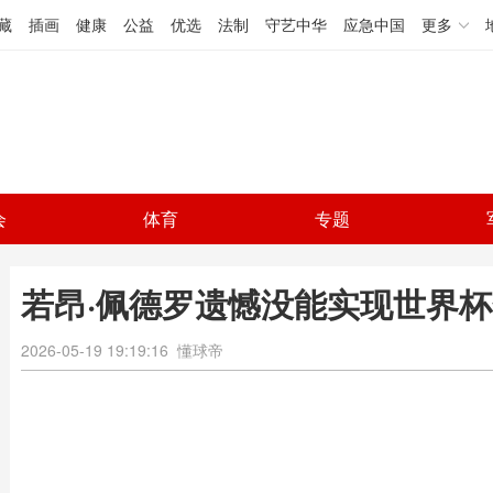
藏
插画
健康
公益
优选
法制
守艺中华
应急中国
更多
会
体育
专题
若昂·佩德罗遗憾没能实现世界杯
2026-05-19 19:19:16
懂球帝