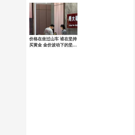
犯罪深渊
价格在坐过山车 谁在坚持
买黄金 金价波动下的坚守
者