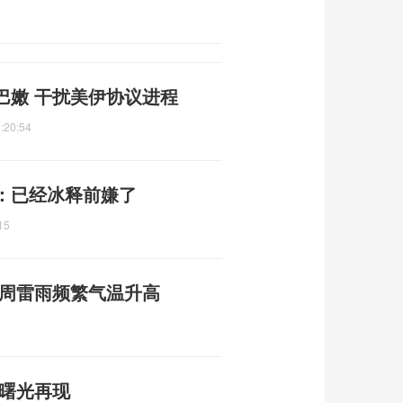
巴嫩 干扰美伊协议进程
:20:54
：已经冰释前嫌了
15
本周雷雨频繁气温升高
平曙光再现