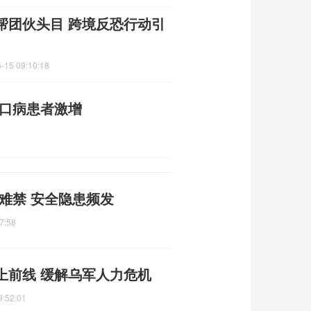
帮团伙头目 跨境反恐行动引
-15 09:10:18
足口病患者激增
何难禁 安全隐患频发
7:58
上前线 缓解乌军人力危机
9:52:01