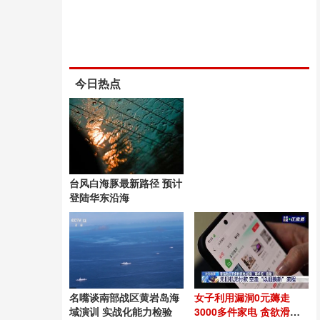
今日热点
台风白海豚最新路径 预计
登陆华东沿海
名嘴谈南部战区黄岩岛海
女子利用漏洞0元薅走
域演训 实战化能力检验
3000多件家电 贪欲滑向