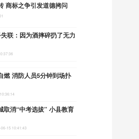
转 商标之争引发道德拷问
01
手失联：因为酒摔碎扔了无力
0:37:36
自燃 消防人员5分钟到场扑
10:36:14
取消“中考选拔” 小县教育
-06-15 10:41:43