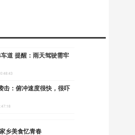
4车道 提醒：雨天驾驶需牢
0:48:43
袭击：俯冲速度很快，很吓
:47:18
尝家乡美食忆青春