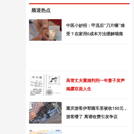
频道热点
中医小妙招：甲流后“刀片嗓”难
受？在家用0成本方法缓解咽痛
高管丈夫重婚判刑一年妻子发声
揭露双面人生
重庆游客伊犁睡车里被收150元，
游客懵了 离谱收费引发争议