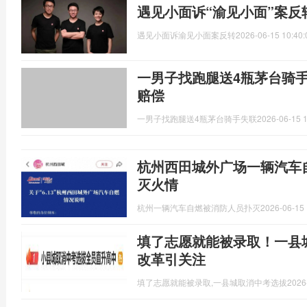
遇见小面诉“渝见小面”案反
遇见小面诉渝见小面案反转
2026-06-15 10:40:
一男子找跑腿送4瓶茅台骑
赔偿
一男子找跑腿送4瓶茅台骑手失联
2026-06-15 1
杭州西田城外广场一辆汽车
灭火情
杭州一辆汽车自燃被消防人员扑灭
2026-06-15 
填了志愿就能被录取！一县城
改革引关注
填了志愿就能被录取,一县城取消中考选拔
2026