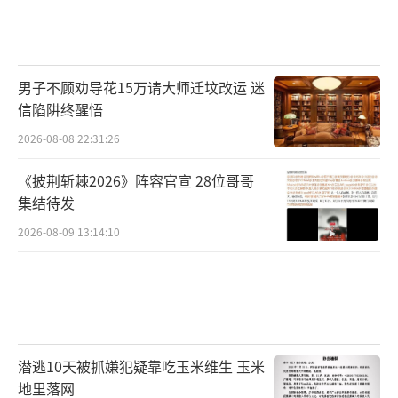
男子不顾劝导花15万请大师迁坟改运 迷
信陷阱终醒悟
2026-08-08 22:31:26
《披荆斩棘2026》阵容官宣 28位哥哥
集结待发
2026-08-09 13:14:10
潜逃10天被抓嫌犯疑靠吃玉米维生 玉米
地里落网