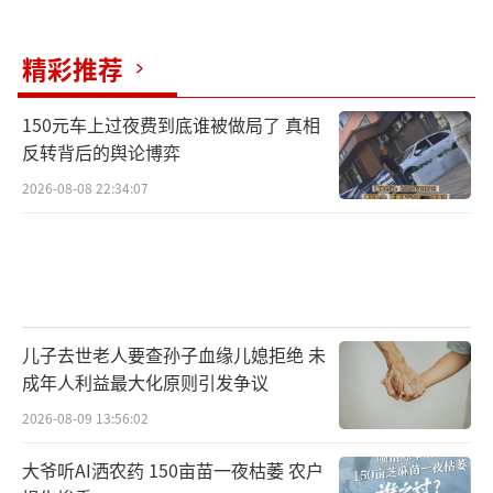
植户坚定信心，把各项防灾减灾技术做细做
精彩推荐
实，守护好每一寸麦田，为今年河南夏粮稳产
交出满意答卷。
（责任编辑：0764）
150元车上过夜费到底谁被做局了 真相
反转背后的舆论博弈
2026-08-08 22:34:07
儿子去世老人要查孙子血缘儿媳拒绝 未
成年人利益最大化原则引发争议
2026-08-09 13:56:02
大爷听AI洒农药 150亩苗一夜枯萎 农户