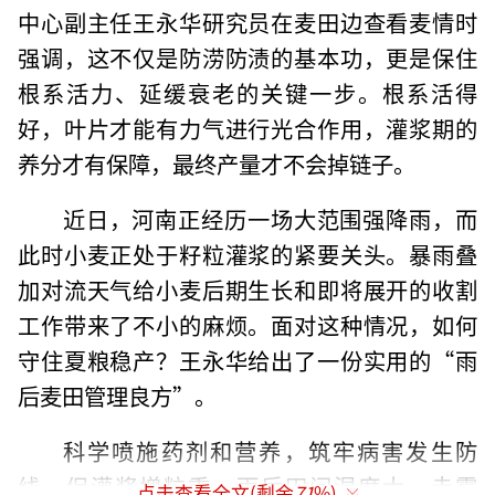
中心副主任王永华研究员在麦田边查看麦情时
强调，这不仅是防涝防渍的基本功，更是保住
根系活力、延缓衰老的关键一步。根系活得
好，叶片才能有力气进行光合作用，灌浆期的
养分才有保障，最终产量才不会掉链子。
近日，河南正经历一场大范围强降雨，而
此时小麦正处于籽粒灌浆的紧要关头。暴雨叠
加对流天气给小麦后期生长和即将展开的收割
工作带来了不小的麻烦。面对这种情况，如何
守住夏粮稳产？王永华给出了一份实用的“雨
后麦田管理良方”。
科学喷施药剂和营养，筑牢病害发生防
线，促灌浆增粒重。雨后田间湿度大，赤霉
点击查看全文(剩余
71
%)