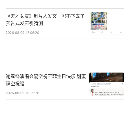
抛撒损失。适当降低行进速度，提高作业质
《天才女友》制片人发文：忍不下去了
量，确保应收尽收、颗粒归仓。
预告式发声引猜测
抢抓降雨间歇，加快管护行动。据省气象
2026-08-09 12:06:20
部门预报，预计20日后雨带将南压至长江流
域，本轮大范围降雨过程趋于结束。王永华呼
吁广大种植户一定要抓住降雨间歇的“黄金窗
口”，迅速行动，统筹人力物力，把排水、防
谢霆锋演唱会隔空祝王菲生日快乐 甜蜜
病、倒伏处理等各项措施落到实处。要密切关
隔空祝福
注气象预警，持续跟踪苗情和灾情，用科学态
2026-08-09 10:15:26
度和扎实行动，为夏粮稳产赢得主动权。
当前，河南夏粮生产已经进入冲刺阶段。
暴雨虽然带来了挑战，但只要科学应对、精准
施策，就一定能将损失降到最低。希望广大种