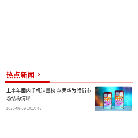
倒伏麦田宜“顺其自然”，切忌盲目扶
理。前小麦穗头较重，倒伏后若盲目进行人工
绑扶，极易导致茎秆折断或根系二次损伤，反
而加重损失。建议让倒伏小麦依靠自身向光性
自然恢复生长。在田间排水和作业条件允许
时，可适当利用无人植保机或机械轻拨辅助，
但操作务必谨慎，避免造成不可逆伤害。喷施
药剂时应相应调整喷头角度，确保药液到达下
热点新闻
部叶片和穗部。
上半年国内手机销量榜 苹果华为领衔市
优化收获方式，力促颗粒归仓。收割时机
场结构清晰
宜选择在籽粒蜡熟末期至完熟初期，此时干物
2026-08-09 10:10:43
质积累已达高峰，机械落粒损失最小。作业前
应仔细调试收割机，调整拨禾轮与割台高度，
推行逆倒伏方向收割，可显著减少籽粒脱落和