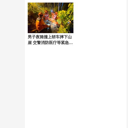
现
卖菜
男子夜骑撞上轿车摔下山
崖 交警消防医疗等紧急施
救