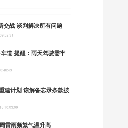
斯交战 谈判解决所有问题
09:52:31
4车道 提醒：雨天驾驶需牢
0:48:43
朗重建计划 谅解备忘录条款披
15 10:03:09
本周雷雨频繁气温升高