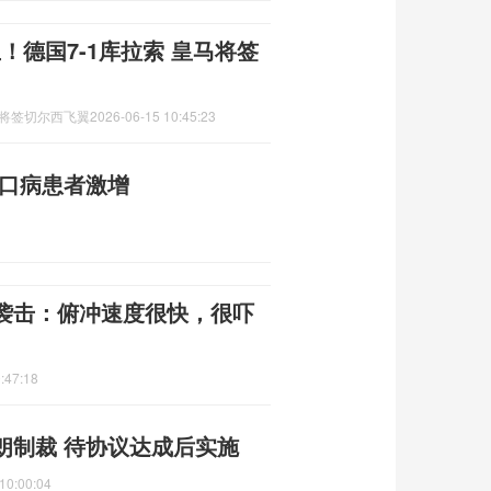
！德国7-1库拉索 皇马将签
马将签切尔西飞翼
2026-06-15 10:45:23
足口病患者激增
袭击：俯冲速度很快，很吓
:47:18
朗制裁 待协议达成后实施
10:00:04