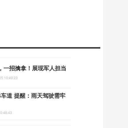
，一招擒拿！展现军人担当
15 10:49:23
4车道 提醒：雨天驾驶需牢
0:48:43