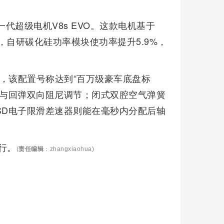
一代超级电机V8s EVO。这款电机基于
m，自研碳化硅功率模块使功率提升5.9%，
版，该配置号称达到“百万级豪车底盘标
缩与回弹双向阻尼调节；闭式双腔空气弹簧
SD电子限滑差速器则能在毫秒内分配后轴
举行。
(
责任编辑
：zhangxiaohua)