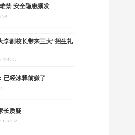
何难禁 安全隐患频发
7:58
大学副校长带来三大“招生礼
5 10:43:05
：已经冰释前嫌了
15
 家长质疑
5 10:45:02