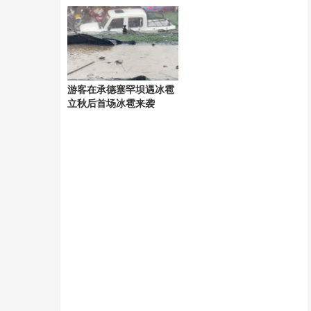
新标高
游客在承德塞罕坝遇冰雹
立秋后首场冰雹来袭