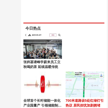
今日热点
张姩菡请峰学蔚来员工立
秋喝奶茶 延续温暖传统
全球首个长时储能一体化
700米道路设5处红绿灯引
产业园量产 引领储能制造
热议 居民担忧加剧拥堵