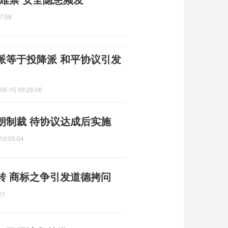
7:58
派等于投降派 和平协议引发
06-15 09:26:06
朗制裁 待协议达成后实施
10:00:04
转 商标之争引发道德拷问
01