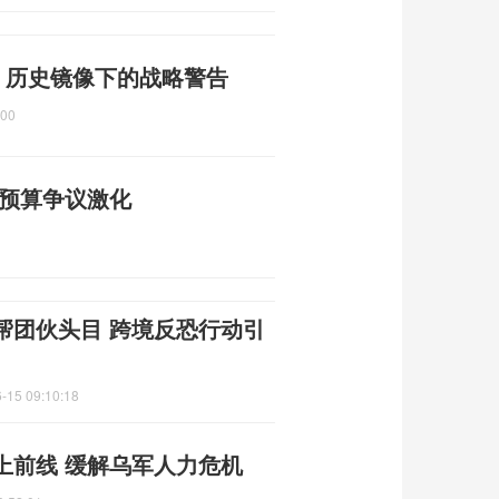
 历史镜像下的战略警告
:00
防预算争议激化
帮团伙头目 跨境反恐行动引
-15 09:10:18
上前线 缓解乌军人力危机