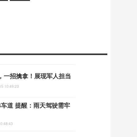
，一招擒拿！展现军人担当
15 10:49:23
4车道 提醒：雨天驾驶需牢
0:48:43