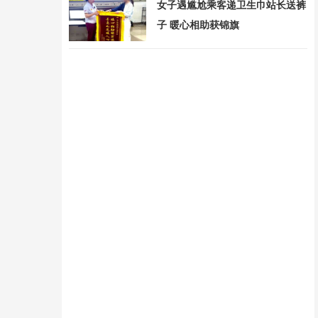
女子遇尴尬乘客递卫生巾站长送裤
子 暖心相助获锦旗