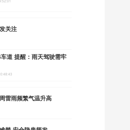
9:52:01
引发关注
4车道 提醒：雨天驾驶需牢
0:48:43
本周雷雨频繁气温升高
何难禁 安全隐患频发