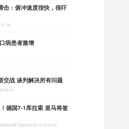
袭击：俯冲速度很快，很吓
:47:18
足口病患者激增
斯交战 谈判解决所有问题
09:52:31
！德国7-1库拉索 皇马将签
马将签切尔西飞翼
2026-06-15 10:45:23