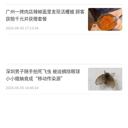
广州一烤肉店辣椒面里发现活蠼螋 顾客
获赔千元并获赠套餐
2026-08-05 17:13:34
深圳男子随手拍死飞虫 被迫摘除眼球
小小蛾蚋竟成“移动传染源”
2026-08-05 14:46:24