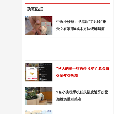
频道热点
中医小妙招：甲流后“刀片嗓”难
受？在家用0成本方法缓解咽痛
“秋天的第一杯奶茶”6岁了 真金白
银抽奖引热潮
2名小孩玩手机低头幅度近乎折叠
颈椎负重引关注