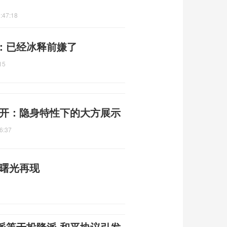
:47:18
：已经冰释前嫌了
15
公开：隐身特性下的大方展示
6:37
平曙光再现
派等于投降派 和平协议引发