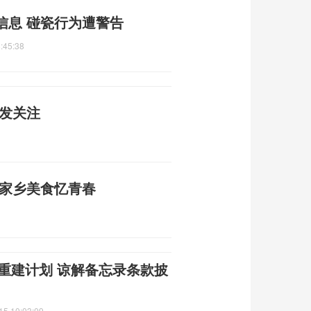
信息 碰瓷行为遭警告
:45:38
引发关注
尝家乡美食忆青春
朗重建计划 谅解备忘录条款披
15 10:03:09