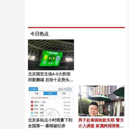
今日热点
北京国安主场4-0大胜深
圳新鹏城 后劲十足势头良
好
北京多站点小时雨量下到
男子赴泰国收款失联 警方
全国第一 暴雨破纪录
介入调查 家属跨国营救54