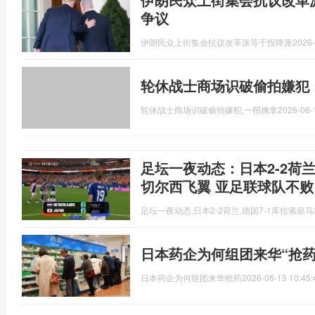
争议
伊朗民众上街集会抗议改革派等于投降派
2026-
轮休战士商场识破偷拍嫌犯
轮休战士商场识破偷拍嫌犯,一招擒拿
2026-06-
足坛一夜动态：日本2-2荷兰
切尔西飞翼 亚足联球队不败
足坛一夜动态,日本2-2荷兰,德国7-1库拉索皇
日本药企为何组团来华“抢药
日本药企为何组团来华抢药
2026-06-15 10:45: