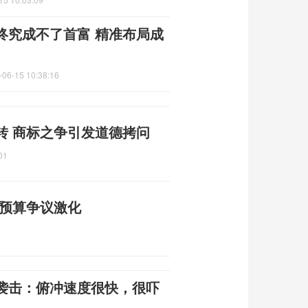
终究成不了首富 精准布局成
-06-15 10:38:16
转 商标之争引发道德拷问
01
防预算争议激化
袭击：俯冲速度很快，很吓