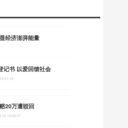
彰显经济澎湃能量
登记书 以爱回馈社会
10:51:19
赔20万遭驳回
6-15 10:50:57