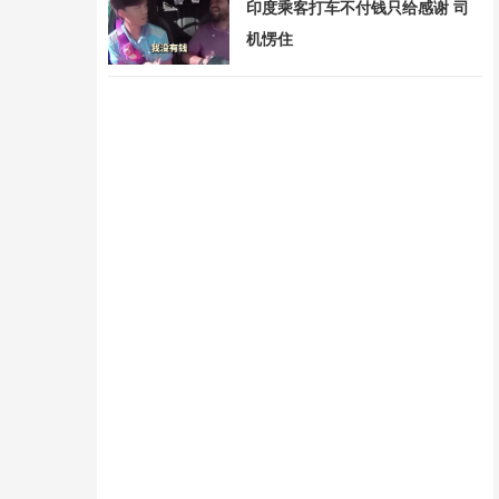
印度乘客打车不付钱只给感谢 司
机愣住