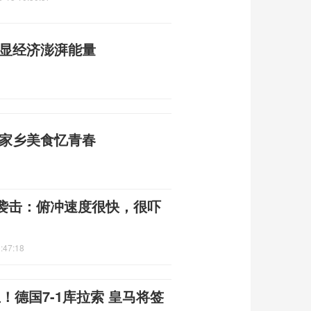
彰显经济澎湃能量
尝家乡美食忆青春
袭击：俯冲速度很快，很吓
:47:18
！德国7-1库拉索 皇马将签