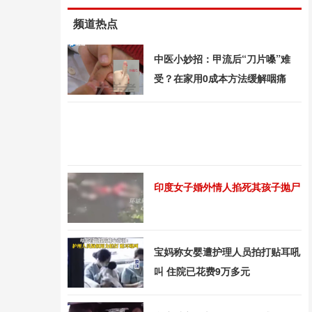
频道热点
中医小妙招：甲流后“刀片嗓”难
受？在家用0成本方法缓解咽痛
印度女子婚外情人掐死其孩子抛尸
宝妈称女婴遭护理人员拍打贴耳吼
叫 住院已花费9万多元