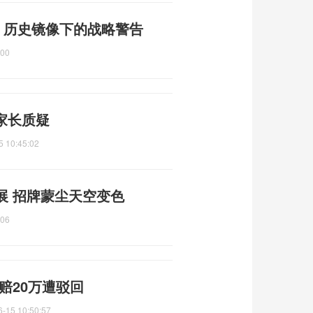
 历史镜像下的战略警告
:00
 家长质疑
5 10:45:02
展 招牌蒙尘天空变色
:06
赔20万遭驳回
6-15 10:50:57