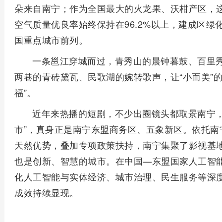
朵来自南宁；作为全国最大的火龙果、沃柑产区，
空气质量优良率始终保持在96.2%以上，建成区绿化
国重点城市前列。
一条邕江穿城而过，青秀山的晨钟暮鼓、百里
两巷的青砖黛瓦、民歌湖的婉转歌声，让“小而美”
福”。
近年来热播的短剧，不少出圈镜头都取景南宁，
市”，真身正是南宁东盟商务区、五象新区。依托南
天然优势，叠加专项政策扶持，南宁集聚了影视基地
也是创新、智慧的城市。在中国—东盟国家人工智
化人工智能与实体经济、城市治理、民生服务等深
成效持续显现。