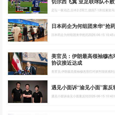
切尔西飞翼 亚足联球队不败
足坛一夜动态,日本2-2荷兰,德国7-1库拉索皇
日本药企为何组团来华“抢药
日本药企为何组团来华抢药
2026-06-15 10:45:
美官员：伊朗最高领袖穆杰
协议接近达成
美官员,伊朗最高领袖穆杰塔巴对谈判现状感到
遇见小面诉“渝见小面”案反
遇见小面诉渝见小面案反转
2026-06-15 10:40: