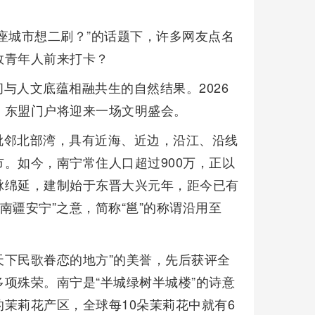
座城市想二刷？”的话题下，许多网友点名
数青年人前来打卡？
与人文底蕴相融共生的自然结果。2026
、东盟门户将迎来一场文明盛会。
毗邻北部湾，具有近海、近边，沿江、沿线
。如今，南宁常住人口超过900万，正以
脉绵延，建制始于东晋大兴元年，距今已有
南疆安宁”之意，简称“邕”的称谓沿用至
天下民歌眷恋的地方”的美誉，先后获评全
项殊荣。南宁是“半城绿树半城楼”的诗意
茉莉花产区，全球每10朵茉莉花中就有6