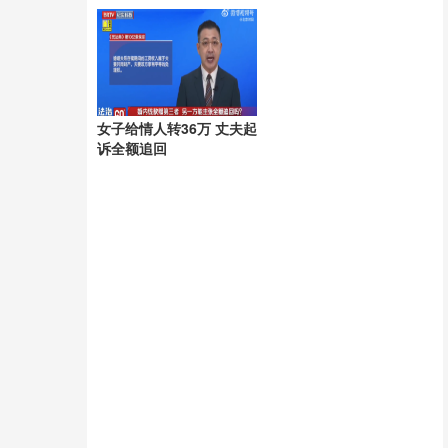
出线索
女子给情人转36万 丈夫起
诉全额追回