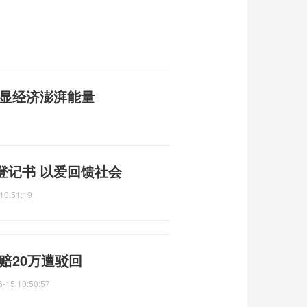
彰显经济澎湃能量
登记书 以爱回馈社会
10:51:19
赔20万遭驳回
6-15 10:50:57