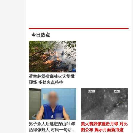
今日热点
荷兰林堡省森林火灾复燃
现场 多处火点待控
男子杀人后逃进深山21年
美火箭残骸撞击月球 对比
活得像野人 村民一句话牵
图公布 揭示月面新痕迹