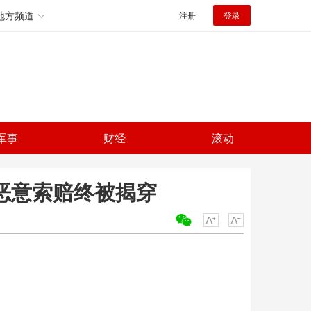
地方频道
注册
登录
军事
财经
滚动
 恶意索赔终被揭穿
关键词：