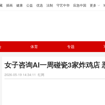
藏
插画
健康
公益
优选
法制
守艺中华
应急中国
更多
会
体育
专题
女子咨询AI一周碰瓷3家炸鸡店
2026-05-19 14:34:11
红网