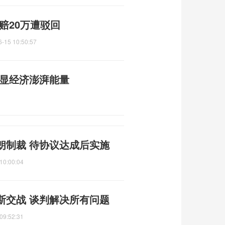
赔20万遭驳回
6-15 10:50:57
彰显经济澎湃能量
朗制裁 待协议达成后实施
10:00:04
斯交战 谈判解决所有问题
09:52:31