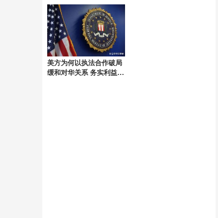
降雨挑战
构与指挥体系
美方为何以执法合作破局
缓和对华关系 务实利益驱
动