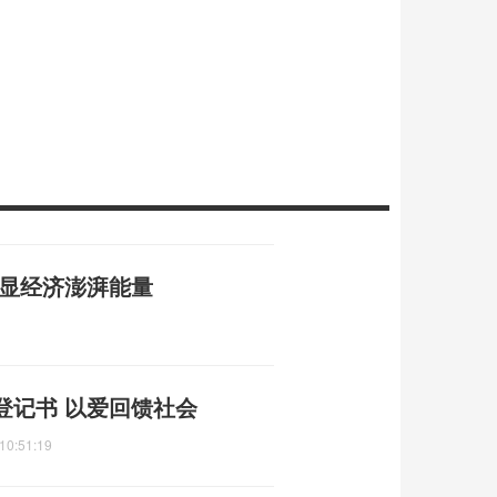
彰显经济澎湃能量
登记书 以爱回馈社会
10:51:19