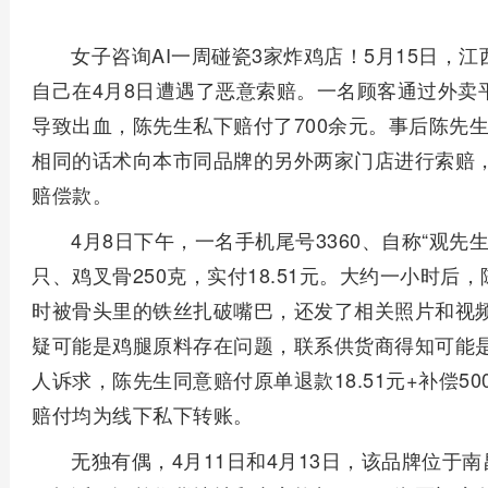
女子咨询AI一周碰瓷3家炸鸡店！5月15日，
自己在4月8日遭遇了恶意索赔。一名顾客通过外卖
导致出血，陈先生私下赔付了700余元。事后陈先生
相同的话术向本市同品牌的另外两家门店进行索赔，
赔偿款。
4月8日下午，一名手机尾号3360、自称“观先
只、鸡叉骨250克，实付18.51元。大约一小时
时被骨头里的铁丝扎破嘴巴，还发了相关照片和视
疑可能是鸡腿原料存在问题，联系供货商得知可能
人诉求，陈先生同意赔付原单退款18.51元+补偿500
赔付均为线下私下转账。
无独有偶，4月11日和4月13日，该品牌位于