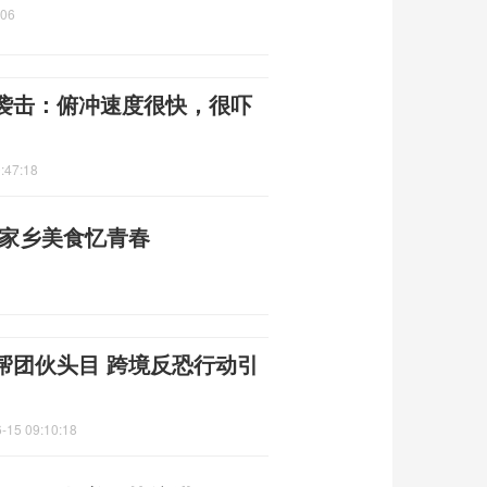
:06
袭击：俯冲速度很快，很吓
:47:18
尝家乡美食忆青春
帮团伙头目 跨境反恐行动引
-15 09:10:18