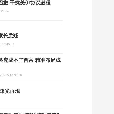
巴嫩 干扰美伊协议进程
:20:54
 家长质疑
5 10:45:02
终究成不了首富 精准布局成
-06-15 10:38:16
平曙光再现