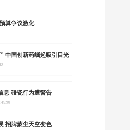
防预算争议激化
” 中国创新药崛起吸引目光
42
信息 碰瓷行为遭警告
:45:38
展 招牌蒙尘天空变色