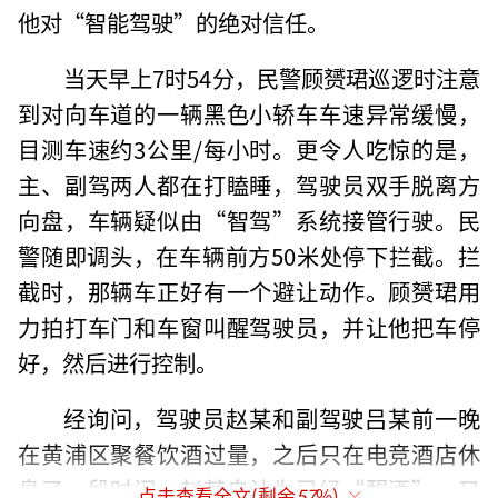
他对“智能驾驶”的绝对信任。
当天早上7时54分，民警顾赟珺巡逻时注意
到对向车道的一辆黑色小轿车车速异常缓慢，
目测车速约3公里/每小时。更令人吃惊的是，
主、副驾两人都在打瞌睡，驾驶员双手脱离方
向盘，车辆疑似由“智驾”系统接管行驶。民
警随即调头，在车辆前方50米处停下拦截。拦
截时，那辆车正好有一个避让动作。顾赟珺用
力拍打车门和车窗叫醒驾驶员，并让他把车停
好，然后进行控制。
经询问，驾驶员赵某和副驾驶吕某前一晚
在黄浦区聚餐饮酒过量，之后只在电竞酒店休
息了一段时间。赵某自认为已经“醒酒”，又
点击查看全文(剩余
57
%)