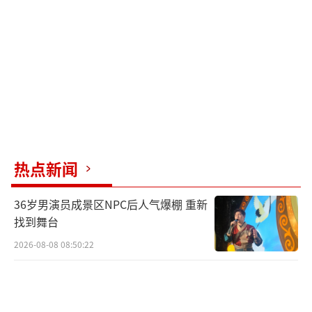
到真正的自动驾驶标准。因此，智能驾驶系统
仅为一项辅助功能，不能等同于自动驾驶或无
人驾驶，不能取代驾驶员的专注驾驶和准确判
断，更不能替代驾驶人履行驾驶职责。驾驶员
始终是驾驶车辆行为的完全责任人，在驾驶过
程中即使开启智能驾驶系统，也应保证车辆周
边安全，如遇必要情况需及时人工干预或接管
车辆。因此，即使喝酒后开启智能驾驶系统行
热点新闻
驶，仍应被认定为驾驶员是在饮酒状态下掌控
36岁男演员成景区NPC后人气爆棚 重新
着车辆行驶，属于酒驾。一旦达到醉驾标准，
找到舞台
将被依法追究刑事责任。
（责任编辑：zhangxiaohua）
2026-08-08 08:50:22