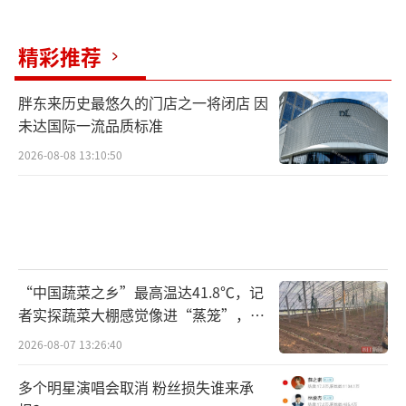
精彩推荐
胖东来历史最悠久的门店之一将闭店 因
未达国际一流品质标准
2026-08-08 13:10:50
“中国蔬菜之乡”最高温达41.8℃，记
者实探蔬菜大棚感觉像进“蒸笼”，有
村民称只能凌晨两点起来干活
2026-08-07 13:26:40
多个明星演唱会取消 粉丝损失谁来承