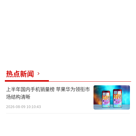
眼前的景象触目惊心：周建华的头颅已被
割去，其余23名战士，连名字都没人知道。高
福带着乡亲们掘开坚硬的冻土，收殓遗骸火化
后，将他们合葬于一穴。没人要求他这么做，
但他从此常扛着镐头上山，除草、添土。即便
家里穷得揭不开锅，他依然坚持带上当时最好
的食物——玉米饼子去祭拜。
热点新闻
上半年国内手机销量榜 苹果华为领衔市
场结构清晰
2026-08-09 10:10:43
在他心里，这些烈士就是“自家长辈”。
这个行为，被他身边一个四五岁的孙子高显