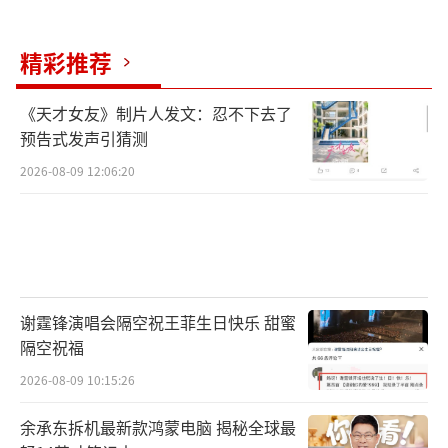
精彩推荐
《天才女友》制片人发文：忍不下去了
他的守护方式充满了小心翼翼的敬意：
预告式发声引猜测
2026-08-09 12:06:20
谢霆锋演唱会隔空祝王菲生日快乐 甜蜜
添土时从不用铁锹，而是“用手一捧一捧
隔空祝福
地拢上去，再按实”。
2026-08-09 10:15:26
余承东拆机最新款鸿蒙电脑 揭秘全球最