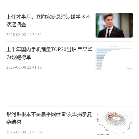
第三代，一个人的承诺变成一群人的路
上任才半月，立陶宛新总理涉嫌学术不
端遭调查
压力来到了高显文这里。时代变了，他需
2026-08-03 11:20:31
要面对新的困难：1991年，他不得不外出打工
上半年国内手机销量TOP30出炉 苹果华
谋生，但守护的承诺不能断。
为领跑榜单
2026-08-08 22:41:15
他的解决方式是把时间压缩到极致：每年
银河系根本不是扁平圆盘 新发现揭示复
杂结构
清明，无论多远多难，他一定返乡。买不到坐
票，就在火车上站一宿；实在赶不回的极少年
2026-08-09 12:06:35