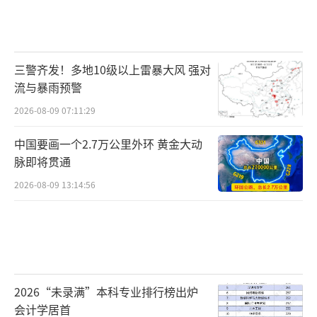
组建护墓队：他号召弟弟和村民曲志友、
徐庆伟等人，自发组成护墓队，定期巡查、除
草。
三警齐发！多地10级以上雷暴大风 强对
流与暴雨预警
2026-08-09 07:11:29
创新仪式：他延续爷爷摆玉米饼子的传
中国要画一个2.7万公里外环 黄金大动
统，又新增了正月十五拎24盏罐头瓶灯上山的
脉即将贯通
仪式，“一盏灯对应一位英雄，照亮归家
2026-08-09 13:14:56
路”。
发动全村：2006年，为立一块七百多斤重
2026“未录满”本科专业排行榜出炉
的烈士墓碑，他带领村民用毛驴车拉、用肩膀
会计学居首