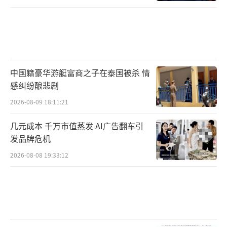
如今，每年都有中小学生来这里接受红色
中国籍豪华游艇富商之子在泰国被杀 情
感纠纷酿悲剧
教育，高显文是义务讲解员。李家台镇大部分
2026-08-09 18:11:21
少先队员的入队仪式，就在这座墓前举行。护
墓队里，74岁的刘景春已跟随高显文守墓十余
几元成本 千万市值蒸发 AI广告翻车引
年；46岁的许泽（高显文的外甥孙）说，自己
发品牌危机
是听着这些烈士故事长大的，现在加入护墓队
2026-08-08 19:33:12
理所当然。