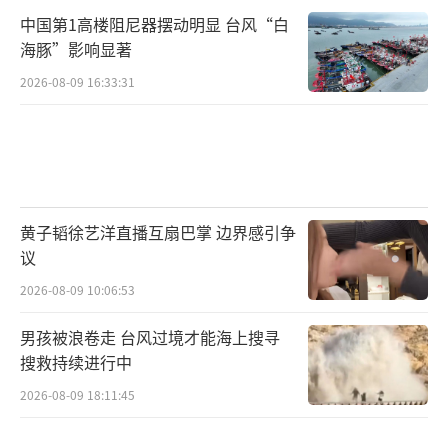
份，就由弟弟高显成、高显华代劳。21年的打
中国第1高楼阻尼器摆动明显 台风“白
工生涯，成了他每年一次跨越千里的朝圣。
海豚”影响显著
2026-08-09 16:33:31
黄子韬徐艺洋直播互扇巴掌 边界感引争
2012年，高显文不再外出，开始全职守
议
护。他的行动也升级了：
2026-08-09 10:06:53
男孩被浪卷走 台风过境才能海上搜寻
搜救持续进行中
2026-08-09 18:11:45