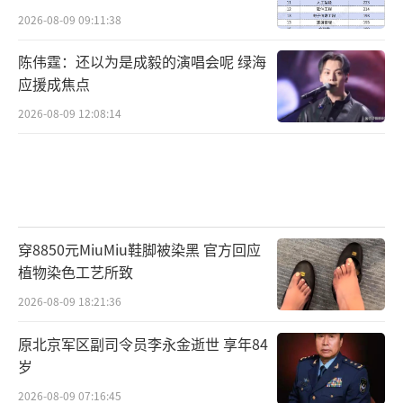
抬，六人一组在陡峭山坡上轮换，几十米路走
2026-08-09 09:11:38
了整整一上午。力气活，把口头承诺变成了全
村人共同的汗水记忆。
陈伟霆：还以为是成毅的演唱会呢 绿海
应援成焦点
2026-08-09 12:08:14
从家训到村约，一条预留的小路
高显文个人的坚持，像水波一样扩散开
穿8850元MiuMiu鞋脚被染黑 官方回应
来。村里为烈士墓做了一件更具体的事：在规
植物染色工艺所致
划耕地时，全村一致同意，永久预留出一条通
2026-08-09 18:21:36
往墓区的小路。村民下地干活时，还会顺手垫
原北京军区副司令员李永金逝世 享年84
平路上的坑洼。
岁
2026-08-09 07:16:45