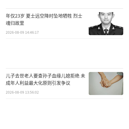
文，默默看在了眼里。
年仅23岁 夏士远空降时坠地牺牲 烈士
魂归故里
2026-08-09 14:46:17
第二代，添层土就是“添床被”
儿子去世老人要查孙子血缘儿媳拒绝 未
成年人利益最大化原则引发争议
高福的儿子高士学接过了镐头。他立下一
2026-08-09 13:56:02
条家规：每年清明和农历新年前，必须先祭拜
烈士墓，再祭扫自家祖坟。