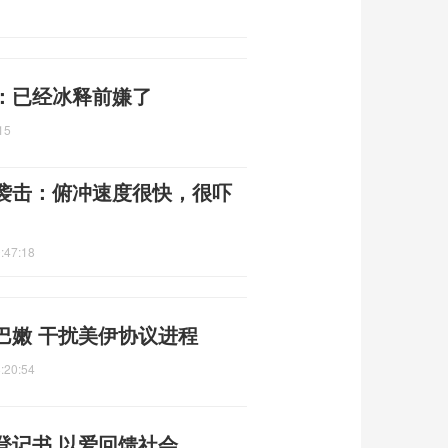
：已经冰释前嫌了
15
袭击：俯冲速度很快，很吓
:47:18
巴嫩 干扰美伊协议进程
:20:54
登记书 以爱回馈社会