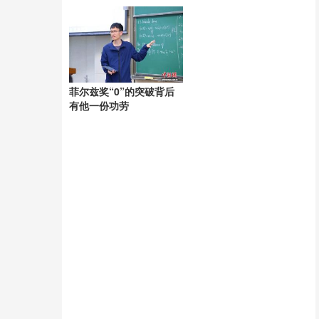
导致赛事吸引力下降？
菲尔兹奖“0”的突破背后
有他一份功劳