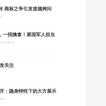
转 商标之争引发道德拷问
01
，一招擒拿！展现军人担当
15 10:49:23
引发关注
公开：隐身特性下的大方展示
6:37