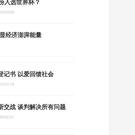
身份入选世界杯？
10:54:00
彰显经济澎湃能量
登记书 以爱回馈社会
10:51:19
斯交战 谈判解决所有问题
09:52:31