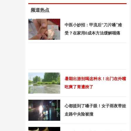
频道热点
中医小妙招：甲流后“刀片嗓”难
受？在家用0成本方法缓解咽痛
暑期出游别喝这种水！出门在外嘴
吃爽了胃遭殃了
心都提到了嗓子眼！女子雨夜带娃
走路中央险被撞