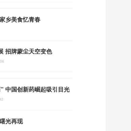
尝家乡美食忆青春
展 招牌蒙尘天空变色
:06
” 中国创新药崛起吸引目光
42
平曙光再现