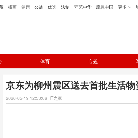
藏
插画
健康
公益
优选
法制
守艺中华
应急中国
更多
会
体育
专题
京东为柳州震区送去首批生活物
2026-05-19 12:53:06
IT之家