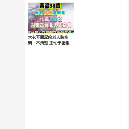
强
大衣哥回应给老人装空
调：不清楚 正忙于密集演
出