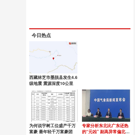
今日热点
西藏林芝市墨脱县发生4.6
级地震 震源深度10公里
为何说宇树工位盛产千万
专家分析东北比广东还热
富豪 最年轻千万富豪团
的“元凶” 副高异常偏北偏