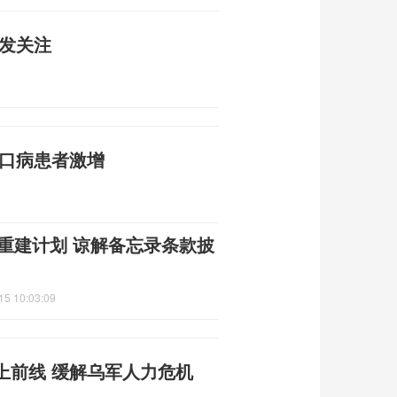
引发关注
足口病患者激增
朗重建计划 谅解备忘录条款披
15 10:03:09
上前线 缓解乌军人力危机