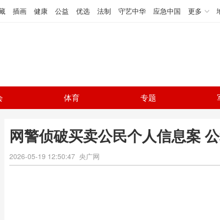
藏
插画
健康
公益
优选
法制
守艺中华
应急中国
更多
会
体育
专题
网警侦破买卖公民个人信息案 
2026-05-19 12:50:47
央广网