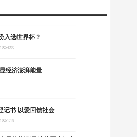
身份入选世界杯？
10:54:00
彰显经济澎湃能量
登记书 以爱回馈社会
10:51:19