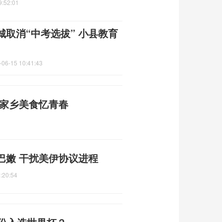
9:52:01
取消“中考选拔” 小县教育
-06-15 10:41:43
尝家乡美食忆青春
巴嫩 干扰美伊协议进程
:20:54