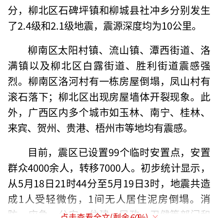
分，柳北区石碑坪镇和柳城县社冲乡分别发生
了2.4级和2.1级地震，震源深度均为10公里。
柳南区太阳村镇、流山镇、潭西街道、洛
满镇以及柳北区白露街道、胜利街道震感强
烈。柳南区洛河村有一栋房屋倒塌，凤山村有
滚石落下；柳北区出现房屋墙体开裂现象。此
外，广西区内多个城市如玉林、南宁、桂林、
来宾、贺州、贵港、梧州市等地均有震感。
目前，震区已设置99个临时安置点，安置
群众4000余人，转移7000人。初步统计显示，
从5月18日21时44分至5月19日3时，地震共造
成1人受轻微伤，1间无人居住泥房倒塌。消
防、应急、公安、住建、民政、卫健等部门和
点击查看全文(剩余
60
%)