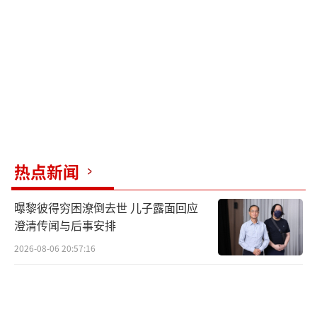
分地区出现中到大雨，局地暴雨或大暴雨。预
计17日至20日，柳州市仍多降雨，局地有暴雨
或大暴雨。因此，柳州市决定于5月19日0时启
动洪水防御四级应急响应。
中国地震台网中心研究员韩颜颜表示，两
次5.2级地震时间间隔约21小时，属于同一区
域，是区域构造应力长期积累后集中释放的过
热点新闻
程。短时间内接连发生两次5级以上地震的情况
曝黎彼得穷困潦倒去世 儿子露面回应
不多见但并不特殊。此次地震活动与降雨没有
澄清传闻与后事安排
直接关联性。夜间发生地震的现象并非常规规
2026-08-06 20:57:16
律，可能是因为夜间地震给人的印象更深刻。
提醒震区居民远离老旧危房、土坯房、围墙等
危险建筑，尽量避免靠近这类建筑或在附近逗