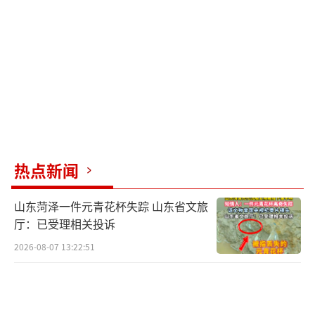
了多款AI营销办公工具。李佳乐表示，其公司
全业务线均在接入AI工具，借助智能技术实现
降本增效。他认为，将行业实操经验与成熟运
营逻辑录入AI系统，经过深度训练学习后，AI
还能反向输出全新运营思路与实操方法，真正
实现价值叠加。
王腾是一位AI原生时代的创业者，仅用8个
热点新闻
月时间，她的创业营业额便突破200万元。她提
山东菏泽一件元青花杯失踪 山东省文旅
到，早期使用通用AI打理店铺时流程繁琐低
厅：已受理相关投诉
效，但随着AI智能体普及，如今可直接打通店
2026-08-07 13:22:51
铺后台完成实操运营，并提供专业优化建议。
何佳坤认为，AI智能体的普及大幅拉低了跨境
电商行业的创业门槛。