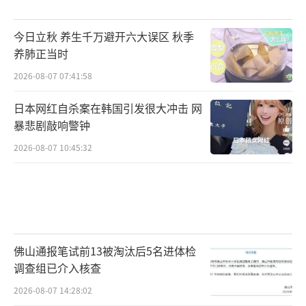
成为新时代创业者必备的基础技能，精准下达
指令、高效整合资源、坚守商业初心，才是新
今日立秋 养生千万避开六大误区 秋季
生代创业者扎根跨境赛道、长久立足的核心底
养肺正当时
气。
（责任编辑：zhangxiaohua）
2026-08-07 07:41:58
日本网红自杀案在韩国引发很大冲击 网
暴悲剧敲响警钟
2026-08-07 10:45:32
佛山通报笔试前13被淘汰后5名进体检
调查组已介入核查
2026-08-07 14:28:02