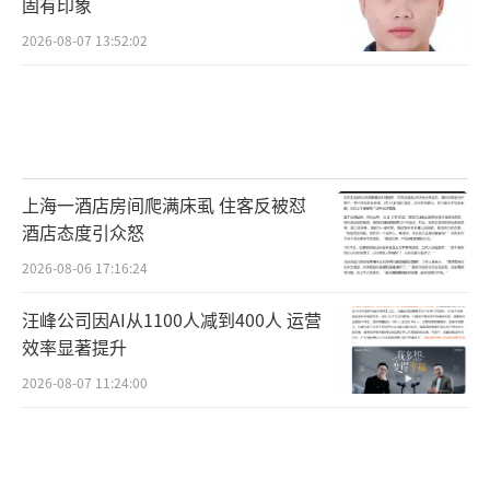
固有印象
司”创业模式同样暗藏风险。如果创业者不了
2026-08-07 13:52:02
解AI技术底层逻辑，一味依赖智能工具，忽视
自身核心运营能力打磨，便难以建立稳固的行
业竞争力。王腾认为，AI始终是创业者的帮
手，而非替手。线上运营类事务可交由AI处
理，但供应链搭建、实地验货、物流统筹等线
上海一酒店房间爬满床虱 住客反被怼
下核心业务无法被AI替代。
酒店态度引众怒
2026-08-06 17:16:24
尽管技术迭代日新月异，商业经营的底层
逻辑始终未曾改变。AI能够承接重复性、流程
汪峰公司因AI从1100人减到400人 运营
效率显著提升
化机械工作，补足人力短板、提升团队运营效
2026-08-07 11:24:00
率上限，却无法替代创业者对市场风向的敏锐
判断、客户需求的深度洞察，以及深耕供应
链、严控产品品质的务实根基。熟练运用AI已