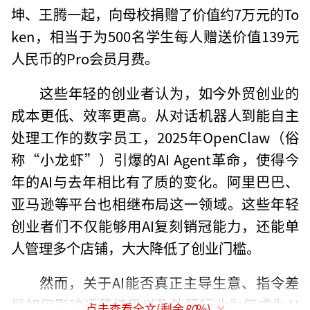
坤、王腾一起，向母校捐赠了价值约7万元的To
ken，相当于为500名学生每人赠送价值139元
人民币的Pro会员月费。
这些年轻的创业者认为，如今外贸创业的
成本更低、效率更高。从对话机器人到能自主
处理工作的数字员工，2025年OpenClaw（俗
称“小龙虾”）引爆的AI Agent革命，使得今
年的AI与去年相比有了质的变化。阿里巴巴、
亚马逊等平台也相继布局这一领域。这些年轻
创业者们不仅能够用AI复刻销冠能力，还能单
人管理多个店铺，大大降低了创业门槛。
然而，关于AI能否真正主导生意、指令差
异如何影响运营结果以及外贸行业为何成为AI
点击查看全文(剩余
80
%)