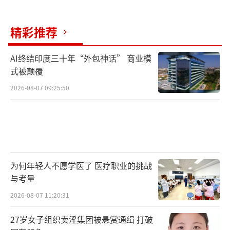
中国副总裁杨彤也表示，亚马逊推出多款轻量
化、易操作的AI工具，精准适配中小跨境出海
精彩推荐
品牌。
AI终结印度三十年“外包神话” 商业模
AI赋能下，跨境电商卖家经营规模显著扩
式被颠覆
容。何佳坤介绍，以往商品上架、制作数据周
2026-08-07 09:25:50
报等工作需专人负责，如今借助Accio Work可
一键完成，单人能够同时运营管理多个店铺。
李佳乐则表示，进入AI应用普及阶段，企业不
仅不会缩减招聘规模，还会持续扩充人员。
为何年轻人不愿学医了 医疗职业的挑战
OPC概念热度居高不下。柴代旋认为，AI
与考量
技术是OPC商业模式落地的核心支撑。借助AI
2026-08-07 11:20:31
Agent，创业者可以独立完成研发对接、商务沟
27岁女子组织卖淫集团被悬赏通缉 打破
通、订单交付等全链路工作。不过，“一人公