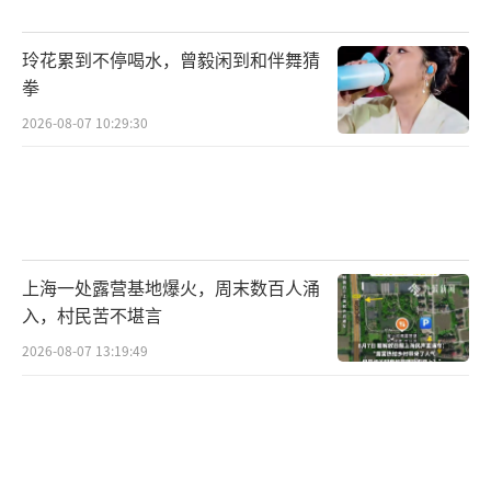
外贸行业一直是AI落地的先行赛道，相关
玲花累到不停喝水，曾毅闲到和伴舞猜
企业持续加大投入。以阿里国际站为例，平台
拳
早在2023年8月就推出首批AI外贸产品，随后不
2026-08-07 10:29:30
断升级。AI不仅能助力外贸商家降本增效，还
帮助跨境电商平台挖掘增量市场、拓宽发展空
间。张阔表示，依托AI能力可以打通跨境沟通
壁垒，优化货源寻源效率与匹配精准度，进一
步释放市场需求侧潜力。
上海一处露营基地爆火，周末数百人涌
入，村民苦不堪言
谈及Accio Work，李佳乐表示这款AI Agen
2026-08-07 13:19:49
t直接服务平台广大商户。跨境市场体量依托海
外采购群体壮大，该工具落地后，海外客商可
在线搭建企业主体，后续采购需求自然向国内
货源端倾斜，持续带动外贸订单流转。亚马逊