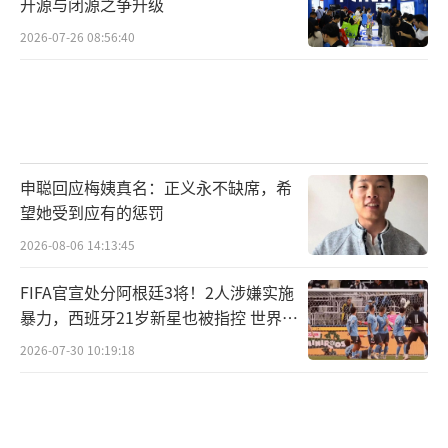
开源与闭源之争升级
2026-07-26 08:56:40
申聪回应梅姨真名：正义永不缺席，希
望她受到应有的惩罚
2026-08-06 14:13:45
FIFA官宣处分阿根廷3将！2人涉嫌实施
暴力，西班牙21岁新星也被指控 世界杯
决赛冲突后续
2026-07-30 10:19:18