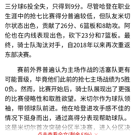
三分球6投全失，只得到9分。尽管哈登在职业
生涯中的抢七比赛得分普遍较低，但队友米切
尔状态出色，贡献了26分、6篮板和8助攻。阿
伦也在内线表现出色，砍下23分和7篮板。最
终，骑士队淘汰对手，自2018年以来再次重返
东部决赛。
赛前外界普遍认为主场作战的活塞队更有
可能晋级，毕竟他们此前的抢七主场战绩为5胜
0负。然而，比赛开始后，骑士队展现出了更强
的比赛侵略性和取胜欲望。米切尔作为球队领
袖，带领球队前进。他在哈登进攻手感不佳的
情况下挺身而出，通过高得分表现帮助球队。
这是米切尔首次突破分区半决赛，进入分区决
点击查看全文(剩余
51
%)