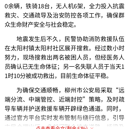
0余辆，铁骑18台，无人机6架，全力投入抗震
救灾、交通疏导及治安防控各项工作，确保群
众生命财产安全与社会稳定。
地震发生后不久，民警协助消防救援队伍
在太阳村镇太阳村社区展开搜救。经过数小时
努力，现场搜救出两名被困人员，但经医务人
员确认已无生命体征；另一名失联人员于当天1
1时10分被成功救出，目前生命体征平稳。
为确保交通顺畅，柳州市公安局采取“远
端分流、中端管控、近端封控”策略，及时疏
导车辆并护送救援车辆开辟绿色通道。同时，
通过官方平台实时发布管制与绕行信息，引导
市民合理出行。多部门联合排查道路、桥梁及
点击查看全文(剩余
52
%)