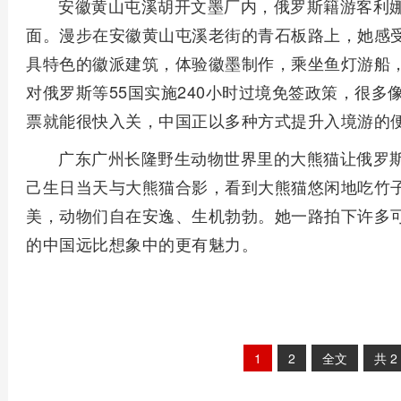
安徽黄山屯溪胡开文墨厂内，俄罗斯籍游客利
面。漫步在安徽黄山屯溪老街的青石板路上，她感
具特色的徽派建筑，体验徽墨制作，乘坐鱼灯游船
对俄罗斯等55国实施240小时过境免签政策，很
票就能很快入关，中国正以多种方式提升入境游的
广东广州长隆野生动物世界里的大熊猫让俄罗
己生日当天与大熊猫合影，看到大熊猫悠闲地吃竹
美，动物们自在安逸、生机勃勃。她一路拍下许多
的中国远比想象中的更有魅力。
1
2
全文
共
2