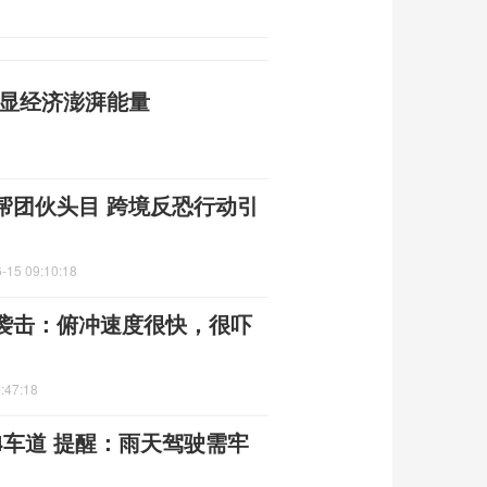
彰显经济澎湃能量
帮团伙头目 跨境反恐行动引
-15 09:10:18
袭击：俯冲速度很快，很吓
:47:18
4车道 提醒：雨天驾驶需牢