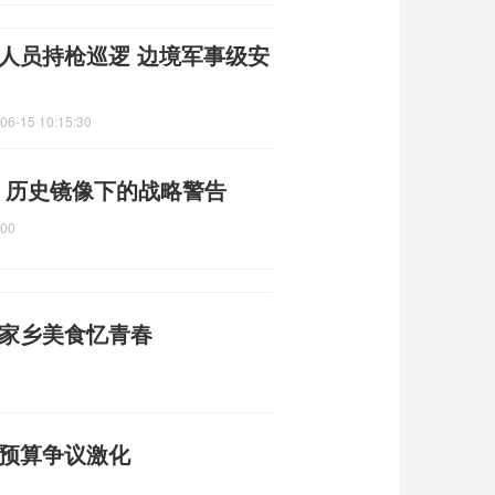
人员持枪巡逻 边境军事级安
06-15 10:15:30
 历史镜像下的战略警告
:00
尝家乡美食忆青春
防预算争议激化