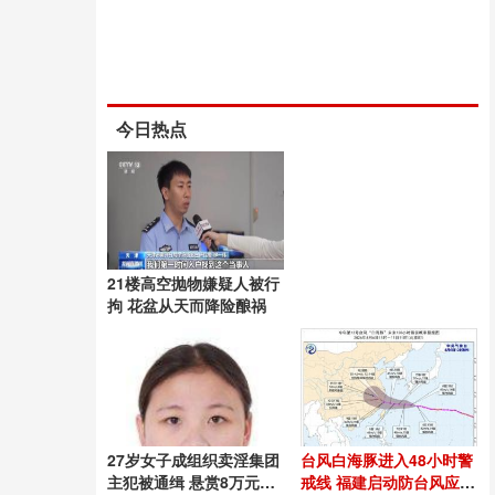
今日热点
21楼高空抛物嫌疑人被行
拘 花盆从天而降险酿祸
27岁女子成组织卖淫集团
台风白海豚进入48小时警
主犯被通缉 悬赏8万元捉
戒线 福建启动防台风应急