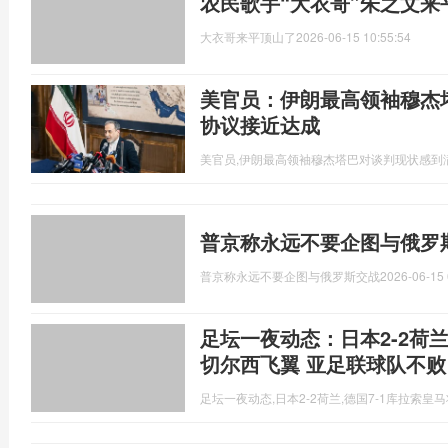
农民歌手“大衣哥”朱之文来
大衣哥来平顶山了
2026-06-15 10:55:54
美官员：伊朗最高领袖穆杰
协议接近达成
美官员,伊朗最高领袖穆杰塔巴对谈判现状感到
普京称永远不要企图与俄罗
普京称永远不要企图与俄罗斯交战
2026-06-15 
足坛一夜动态：日本2-2荷兰
切尔西飞翼 亚足联球队不败
足坛一夜动态,日本2-2荷兰,德国7-1库拉索皇