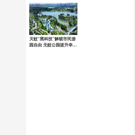
拿
响应
灭蚊“黑科技”解锁市民游
园自由 无蚊公园提升幸福
感