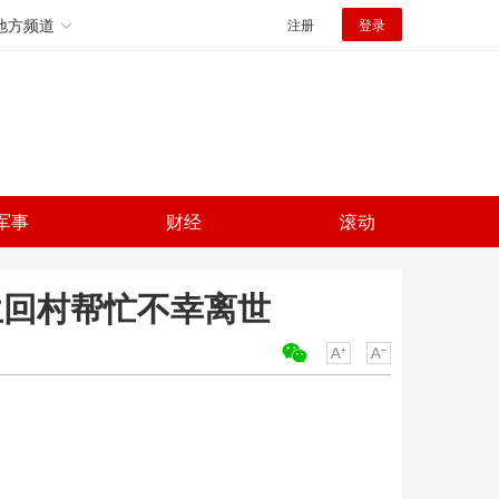
地方频道
注册
登录
军事
财经
滚动
生回村帮忙不幸离世
关键词：