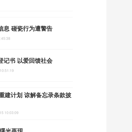
信息 碰瓷行为遭警告
:45:38
登记书 以爱回馈社会
10:51:19
朗重建计划 谅解备忘录条款披
15 10:03:09
平曙光再现