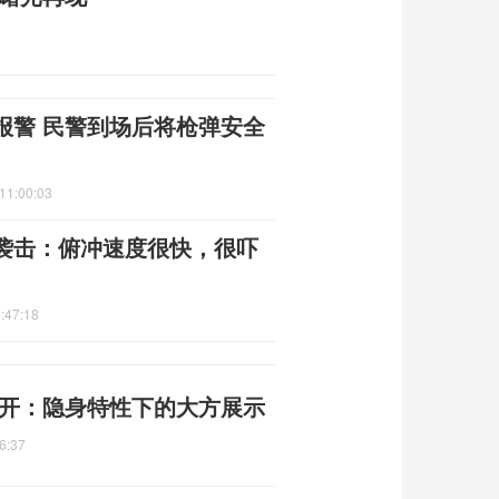
报警 民警到场后将枪弹安全
11:00:03
袭击：俯冲速度很快，很吓
:47:18
公开：隐身特性下的大方展示
6:37