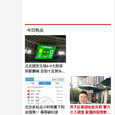
今日热点
北京国安主场4-0大胜深
圳新鹏城 后劲十足势头良
好
北京多站点小时雨量下到
男子赴泰国收款失联 警方
全国第一 暴雨破纪录
介入调查 家属跨国营救54