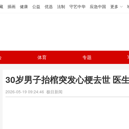
藏
插画
健康
公益
优选
法制
守艺中华
应急中国
更多
会
体育
专题
30岁男子抬棺突发心梗去世 医
2026-05-19 09:24:46
极目新闻