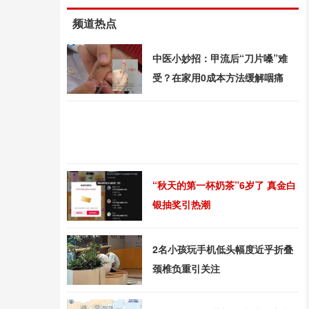
频道热点
中医小妙招：甲流后“刀片嗓”难
受？在家用0成本方法缓解咽痛
“秋天的第一杯奶茶”6岁了 真金白
银抽奖引热潮
2名小孩玩手机低头幅度近乎折叠
颈椎负重引关注