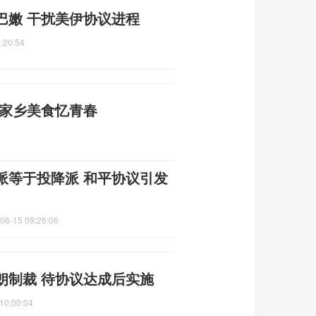
巴嫩 干扰美伊协议进程
:20:54
尝家乡美食忆青春
派等于投降派 和平协议引发
06-15 09:26:06
朗制裁 待协议达成后实施
10:00:04