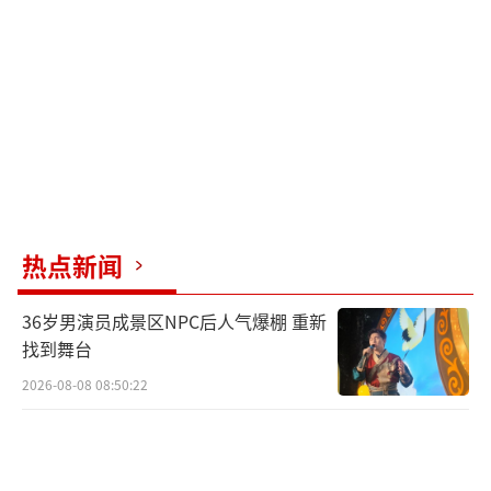
责。对于干扰校园正常教学秩序的行为，校方
应完善警示管理，必要时可联动警方、直播平
台等进行处置。
大学校园应当合理划定开放区与非开放
区，在教学楼、实验室、宿舍等核心区域设置
门禁，保障在校师生的正常学习与生活不受干
扰。面对校园公共资产被破坏的情况，校方需
热点新闻
从最初的手足无措逐步学会有效应对和高效管
理。
36岁男演员成景区NPC后人气爆棚 重新
找到舞台
大学打开校门初期，游客可能有凑热闹的
2026-08-08 08:50:22
心态，社会也存在各种期待与不适应。大学师
生也需要调整心态，特别是防盗意识要加强。
这不是人人设防，而是基本的生活常识。