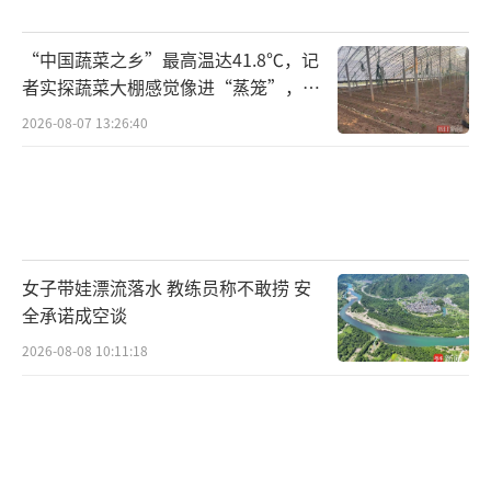
要用发展的眼光看待发展中出现的问题。
“中国蔬菜之乡”最高温达41.8℃，记
一所开放的大学选择以开放的心胸和思路解决
者实探蔬菜大棚感觉像进“蒸笼”，有
开放过程中遇到的“烦恼”，这是大学管理水
村民称只能凌晨两点起来干活
2026-08-07 13:26:40
平提升的一个机会，也是必然趋势。没有退回
去的道理，更不是其他高校试图“以此为
戒”的理由。大学与所在城市和社会之间的互
动是不可分割的，一所大学的开放对城市的影
响和涵养都无可限量。
（责任编辑：0764）
女子带娃漂流落水 教练员称不敢捞 安
全承诺成空谈
2026-08-08 10:11:18