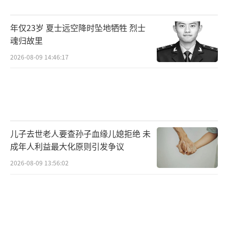
灾现场搜救出2名被困人员，经医务人员确认已
年仅23岁 夏士远空降时坠地牺牲 烈士
无生命体征。遇难者分别为蓝某（男，63岁）
魂归故里
和蓝某鸾（女，53岁，系蓝某的配偶）。剩余1
2026-08-09 14:46:17
名失联人员的搜救工作仍在进行中。
（责任编辑：0
882）
儿子去世老人要查孙子血缘儿媳拒绝 未
成年人利益最大化原则引发争议
2026-08-09 13:56:02