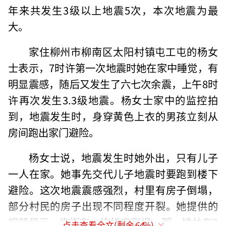
年来共发生3级以上地震5次，本次地震为最
大。
家住柳州市柳南区太阳村镇屯工屯的杨女
士表示，7时许第一次地震时她在家中睡觉，有
明显震感，随后又发生了六七次余震，上午8时
许再次发生3.3级地震。杨女士家中的监控拍
到，地震发生时，身穿黄色上衣的男孩立刻从
房间跑出家门避险。
杨女士说，地震发生时她外出，只有儿子
一人在家。她事先交代儿子地震时要跑到楼下
避险。这次地震震感强烈，村里有房子倒塌，
部分村民的房子出现不同程度开裂。她提供的
视频显示，临街有一栋楼房倒塌，那一排共有9
点击查看全文(剩余
64
%)