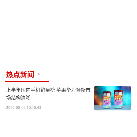
地震发生后，国务院抗震救灾指挥部、应
急管理部调度当地情况，要求核实震情灾情，
全力组织人员搜救，做好灾情排查、群众转移
安置、抢险救援和余震监测等工作。国务院抗
震救灾指挥部办公室、应急管理部启动国家地
震灾害四级应急响应，派出工作组紧急赶赴当
地指导抗震救灾工作。当地已调派消防救援力
热点新闻
量51车315人赶赴震中区域救援。
上半年国内手机销量榜 苹果华为领衔市
截至5月18日04时，房屋倒塌13栋，送医4
场结构清晰
人（均无生命危险），失联3人，转移群众7000
2026-08-09 10:10:43
余人。震区通信、供电、供水、供气、交通道
路等处于正常运行状态。截至5月18日8时14
分，救援队伍在柳南区太阳村镇太阳村社区受