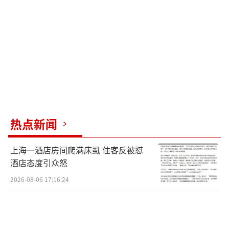
打、怎么打，伊朗态度依然强硬。伊朗武装部
队高级发言人警告，任何试图通过再次对伊朗
采取行动来“挽回美国颜面”的做法，都将导
致美国遭受更猛烈的打击。北约掌握的情报显
示，伊朗现在依然保有六成战前导弹库存，而
美国情报显示，伊朗90%的导弹发射场和军火
库仍在部分或全力运转。
热点新闻
美伊双方都在相互试探，看谁先眨眼。如
果美伊重燃战火，中东有陷入更大规模多线战
上海一酒店房间爬满床虱 住客反被怼
争的风险，地区动荡将加剧，全球供应链将遭
酒店态度引众怒
到进一步冲击。尽管如此，外交谈判的大门尚
2026-08-06 17:16:24
未完全关闭，因为军事行动的边际效用在下
降，美伊试图通过“以压促谈”来获得更多筹
码。最终，双方都清楚，武力无法解决问题，