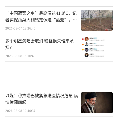
“中国蔬菜之乡”最高温达41.8℃，记
者实探蔬菜大棚感觉像进“蒸笼”，有
村民称只能凌晨两点起来干活
2026-08-07 13:26:40
多个明星演唱会取消 粉丝损失谁来承
担？
2026-08-08 15:10:49
以媒：穆杰塔巴被紧急送医情况危急 病
情传闻四起
2026-08-08 10:40:37