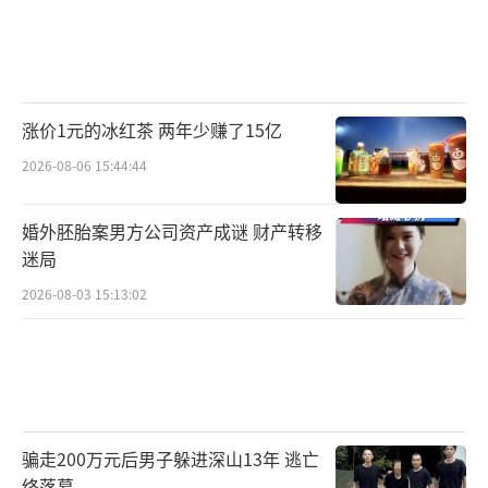
涨价1元的冰红茶 两年少赚了15亿
2026-08-06 15:44:44
婚外胚胎案男方公司资产成谜 财产转移
迷局
2026-08-03 15:13:02
骗走200万元后男子躲进深山13年 逃亡
终落幕