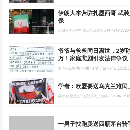
伊朗大本营驻扎墨西哥 武装
保
伊朗大本营驻扎墨西哥武装人员持枪巡逻
2026-
爷爷与爸爸同日离世，2岁孙
万！家庭悲剧引发法律争议
爷爷与爸爸同日离世,2岁孙子被银行告上法庭,还
学者：欧盟要送乌克兰难民
学者,欧盟要送乌克兰难民上前线
2026-06-15 0
一男子找跑腿送四瓶茅台骑