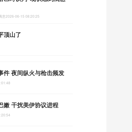
满意
2026-06-15 08:20:25
平顶山了
事件 夜间纵火与枪击频发
:01:48
巴嫩 干扰美伊协议进程
:20:54