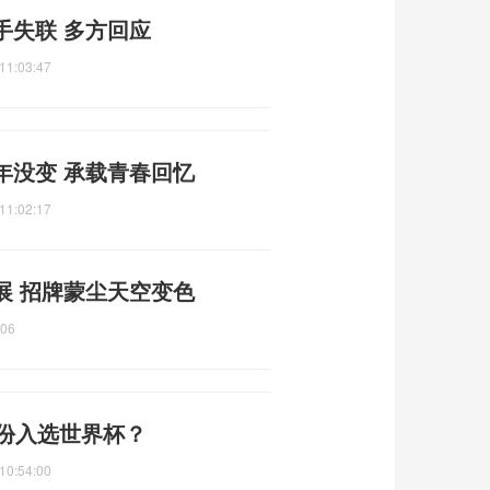
手失联 多方回应
11:03:47
年没变 承载青春回忆
11:02:17
展 招牌蒙尘天空变色
:06
身份入选世界杯？
10:54:00