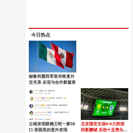
今日热点
秘鲁和墨西哥宣布恢复外
交关系 友谊与合作新篇章
云南发现眼镜王蛇一家38
北京国安主场4-0大胜深
口 茶园里的意外发现
圳新鹏城 后劲十足势头良