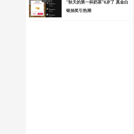
“秋天的第一杯奶茶”6岁了 真金白
银抽奖引热潮