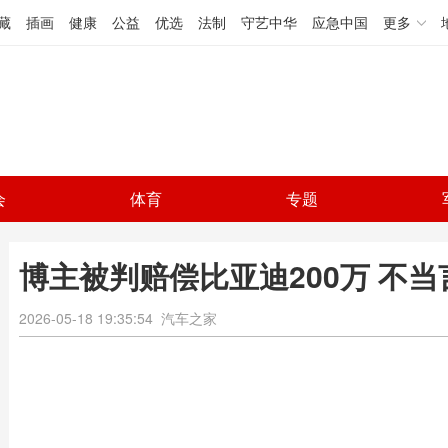
藏
插画
健康
公益
优选
法制
守艺中华
应急中国
更多
会
体育
专题
博主被判赔偿比亚迪200万 不
2026-05-18 19:35:54
汽车之家