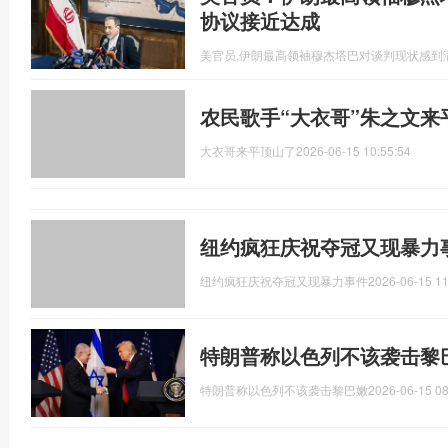
协议接近达成
美官员,伊朗最高领袖穆杰塔巴对谈判现状感到
农民歌手“大衣哥”朱之文来
大衣哥来平顶山了
2026-06-15 10:55:54
纽约疯狂庆祝夺冠又现暴力
纽约疯狂庆祝夺冠又现暴力事件
2026-06-15 11
特朗普称以色列不该袭击黎
特朗普称以色列不该袭击黎巴嫩
2026-06-15 08