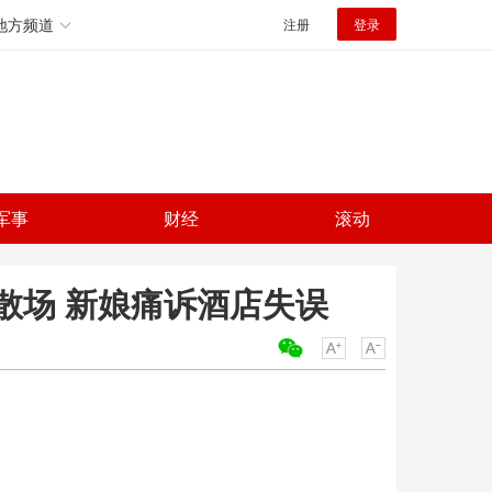
地方频道
注册
登录
军事
财经
滚动
散场 新娘痛诉酒店失误
关键词：