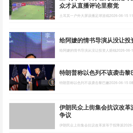
众才从直播评论里察觉
土耳其一户外大屏误播足球游戏
2026-06-15 11
给阿嬷的情书导演从没让投
给阿嬷的情书导演从没让投资人赔钱
2026-06-1
特朗普称以色列不该袭击黎
特朗普称以色列不该袭击黎巴嫩
2026-06-15 08
伊朗民众上街集会抗议改革
争议
伊朗民众上街集会抗议改革派等于投降派
2026-