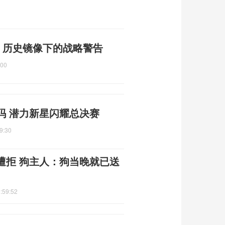
 历史镜像下的战略警告
:00
吗 潜力新星闪耀总决赛
9:30
遭拒 狗主人：狗当晚就已送
:59:52