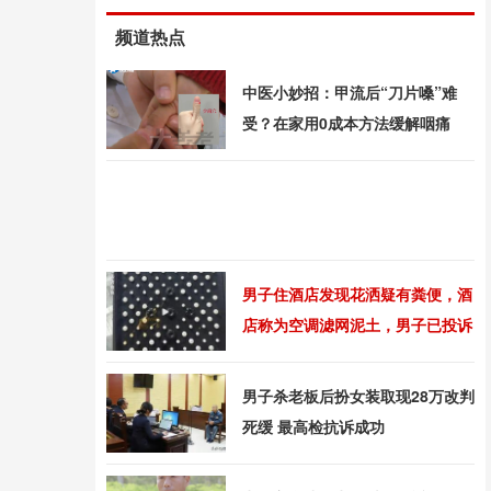
频道热点
中医小妙招：甲流后“刀片嗓”难
受？在家用0成本方法缓解咽痛
男子住酒店发现花洒疑有粪便，酒
店称为空调滤网泥土，男子已投诉
赔偿争议持续升级
男子杀老板后扮女装取现28万改判
死缓 最高检抗诉成功