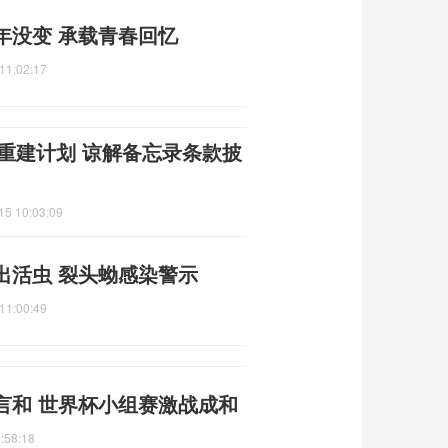
年没变 承载青春回忆
11:02:17
朗重建计划 谅解备忘录条款披
15 10:03:09
出活虫 裂头蚴感染警示
11:00:49
言和 世界杯小组赛激战成和
:58:18