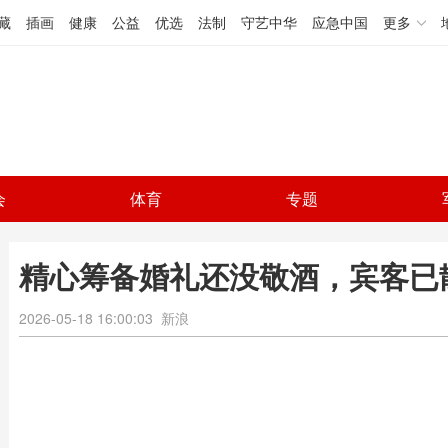
藏
插画
健康
公益
优选
法制
守艺中华
应急中国
更多
会
体育
专题
精心筹备婚礼还没敬酒，宾客已
2026-05-18 16:00:03
新浪