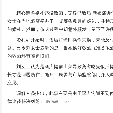
精心筹备婚礼还没敬酒，宾客已散场 新娘痛诉
女士在当地酒店举办了一场筹备数月的婚礼，并特
的婚礼。然而，仪式过程中却意外频发，留下了许
婚礼刚开始时，酒店灯光师操作失误，未能及
题。更令刘女士崩溃的是，当她换好敬酒服准备敬
的敬酒环节被迫取消。
刘女士认为是酒店提前上菜导致宾客吃完饭后
长才是问题所在。随后，民警与市场监管部门介入
意见。
调解人员指出，此事主要是由于双方沟通不到
律途径解决纠纷。
(
责任编辑
：0882)