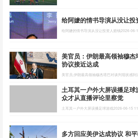
给阿嬷的情书导演从没让投
给阿嬷的情书导演从没让投资人赔钱
2026-06-1
美官员：伊朗最高领袖穆杰
协议接近达成
美官员,伊朗最高领袖穆杰塔巴对谈判现状感到
土耳其一户外大屏误播足球
众才从直播评论里察觉
土耳其一户外大屏误播足球游戏
2026-06-15 11
多方回应美伊达成协议 和