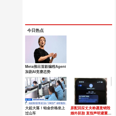
今日热点
Meta推出首款编程Agent
加剧AI竞赛态势
大起大落！铂金价格坐上
原配回应丈夫称愿意销毁
过山车
婚外胚胎 直指声明避重就