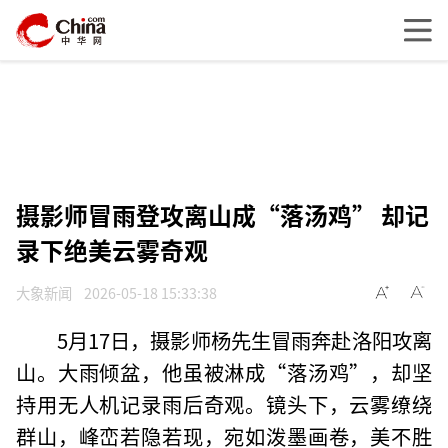
摄影师冒雨登攻离山成“落汤鸡” 却记
录下绝美云雾奇观
大象新闻
2026-05-18 15:33:38
5月17日，摄影师杨先生冒雨奔赴洛阳攻离
山。大雨倾盆，他虽被淋成“落汤鸡”，却坚
持用无人机记录雨后奇观。镜头下，云雾缭绕
群山，峰峦若隐若现，宛如泼墨画卷，美不胜