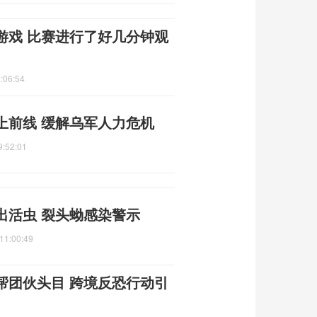
游戏 比赛进行了好几分钟观
:06:54
上前线 缓解乌军人力危机
9:52:01
出活虫 裂头蚴感染警示
11:00:49
帮团伙头目 跨境反恐行动引