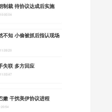
朗制裁 待协议达成后实施
10:00:04
然不知 小偷被抓后指认现场
11:09:20
手失联 多方回应
11:03:47
巴嫩 干扰美伊协议进程
:20:54