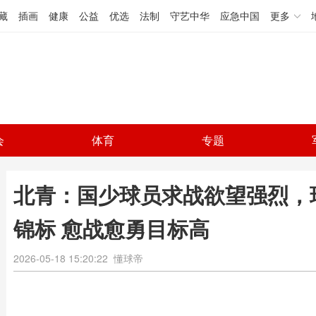
藏
插画
健康
公益
优选
法制
守艺中华
应急中国
更多
会
体育
专题
北青：国少球员求战欲望强烈，
锦标 愈战愈勇目标高
2026-05-18 15:20:22
懂球帝