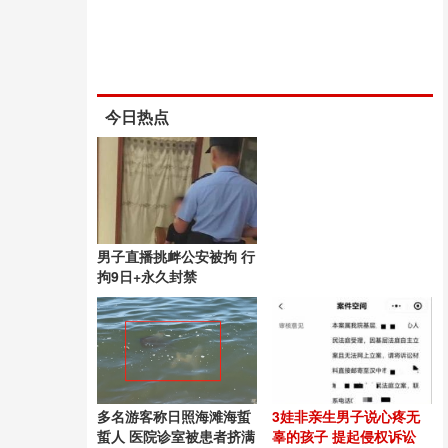
今日热点
男子直播挑衅公安被拘 行
拘9日+永久封禁
多名游客称日照海滩海蜇
3娃非亲生男子说心疼无
蜇人 医院诊室被患者挤满
辜的孩子 提起侵权诉讼