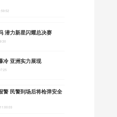
:59:52
吗 潜力新星闪耀总决赛
9:30
爆冷 亚洲实力展现
07:25
报警 民警到场后将枪弹安全
11:00:03