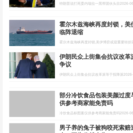
特朗普说打死委内瑞拉一黑帮团伙头目
2026-06
霍尔木兹海峡再度封锁，美
临阵退缩
霍尔木兹海峡再度封锁,美伊博弈或迎重要转折
伊朗民众上街集会抗议改革
争议
伊朗民众上街集会抗议改革派等于投降派
2026-
部分冷饮食品包装美颜过度
供参考商家能免责吗
冷饮食品标图案仅供参考商家能免责吗
2026-06
男子养的兔子被狗咬死索赔