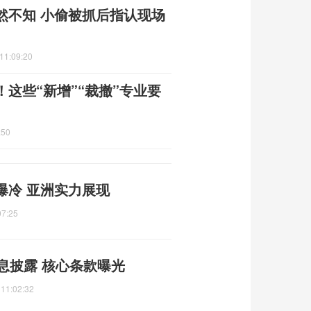
然不知 小偷被抓后指认现场
11:09:20
这些“新增”“裁撤”专业要
:50
爆冷 亚洲实力展现
07:25
息披露 核心条款曝光
 11:02:32