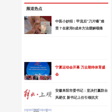
频道热点
中医小妙招：甲流后“刀片嗓”难
受？在家用0成本方法缓解咽痛
宁夏运动会开幕 万众期待体育盛
会
安徽阜阳市委书记：坚决打赢防台
风硬仗 新书记上任引领抗灾