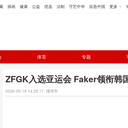
藏
插画
健康
公益
优选
法制
守艺中华
应急中国
更多
会
体育
专题
ZFGK入选亚运会 Faker领衔
2026-05-18 14:29:17
懂球帝