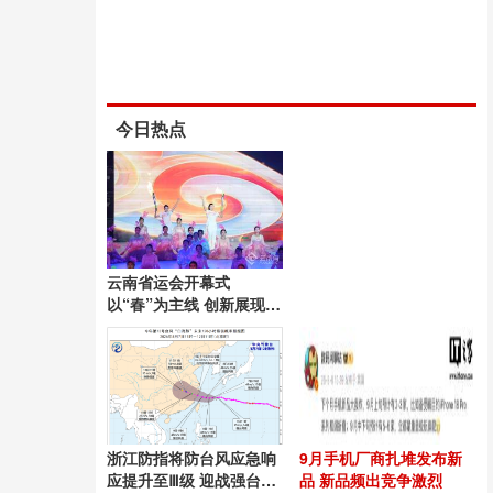
今日热点
云南省运会开幕式
以“春”为主线 创新展现昆
明风采
浙江防指将防台风应急响
9月手机厂商扎堆发布新
应提升至Ⅲ级 迎战强台
品 新品频出竞争激烈