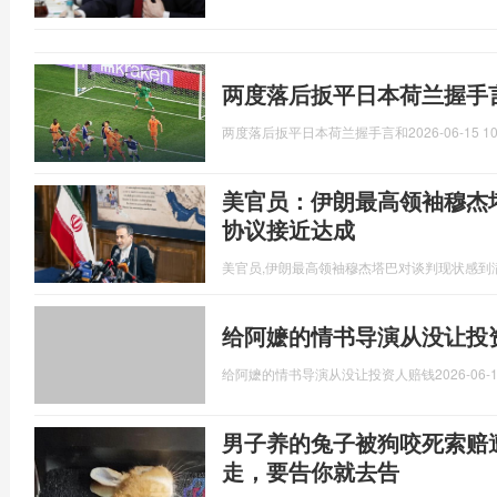
两度落后扳平日本荷兰握手
两度落后扳平日本荷兰握手言和
2026-06-15 10
美官员：伊朗最高领袖穆杰
协议接近达成
美官员,伊朗最高领袖穆杰塔巴对谈判现状感到
给阿嬷的情书导演从没让投
给阿嬷的情书导演从没让投资人赔钱
2026-06-1
男子养的兔子被狗咬死索赔
走，要告你就去告