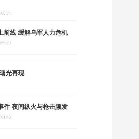
:06:54
上前线 缓解乌军人力危机
9:52:01
平曙光再现
事件 夜间纵火与枪击频发
:01:48