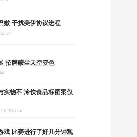
巴嫩 干扰美伊协议进程
:20:54
展 招牌蒙尘天空变色
:06
与实物不 冷饮食品标图案仅
-15 10:58:02
游戏 比赛进行了好几分钟观