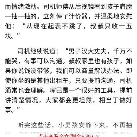
而情绪激动。司机师傅从后视镜看到孩子肩膀
一抽一抽的，立刻停了计价器，并温柔地安慰
他：“从现在起表不跳了，叔叔只收十五
块。”
司机继续说道：“男子汉大丈夫，千万不
能哭，有事可以沟通。叔叔家里也有孩子，如
果你说钱没带够，我们可以商量解决办法。即
使你坐的是其他出租车，只要提前沟通，司机
通常也会理解。嘴巴是一个很好的工具，提前
讲清楚情况，大家都会更坦然，相当于做好
事。”
听完这些话，小男孩安静下来，不再抽
搭，只是把脸贴在后座上默默地听着。虽然他
点击查看全文(剩余
57
%)