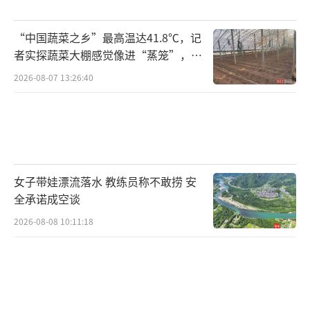
“中国蔬菜之乡”最高温达41.8℃，记
者实探蔬菜大棚感觉像进“蒸笼”，有
村民称只能凌晨两点起来干活
2026-08-07 13:26:40
女子带娃漂流落水 教练员称不敢捞 安
全承诺成空谈
2026-08-08 10:11:18