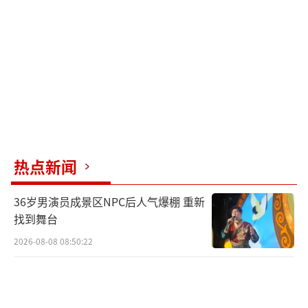
很多时候，成年人都未必明白这个道理。
遇到困难宁愿自己扛着，也不愿意开口求助。
司机那句“嘴巴是一个很好的武器”道出了关
键。这不是让你去跟人吵架，而是在需要帮助
时敢于说出“我钱不够，能不能帮帮我”。
这个男孩长大后，可能不会记得那个堵车
热点新闻
的傍晚，但他一定会记得有个叔叔告诉他，男
子汉可以不那么硬撑，可以好好说话，可以求
36岁男演员成景区NPC后人气爆棚 重新
助。这不是丢人的事，这是成长的一部分。
找到舞台
（责
2026-08-08 08:50:22
任编辑：0882）