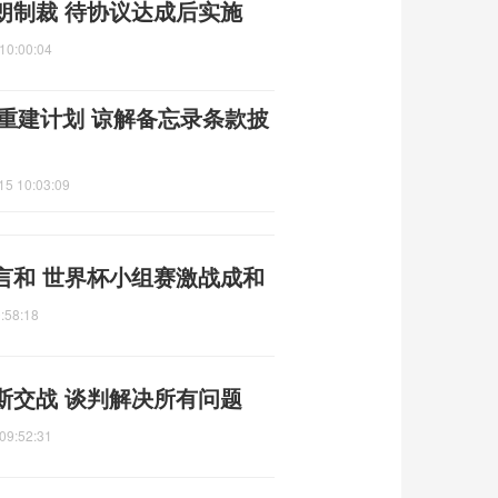
朗制裁 待协议达成后实施
10:00:04
朗重建计划 谅解备忘录条款披
15 10:03:09
言和 世界杯小组赛激战成和
:58:18
斯交战 谈判解决所有问题
09:52:31