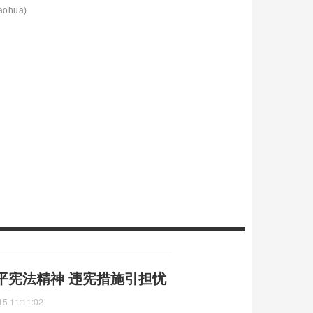
aohua)
平宪法精神 违宪措施引担忧
15 11:11:02