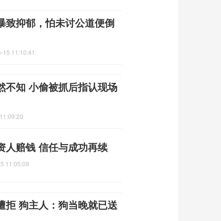
暴致抑郁，怕未讨公道便倒
-15 11:10:41
然不知 小偷被抓后指认现场
11:09:20
资人赔钱 信任与成功再续
5 11:05:09
遭拒 狗主人：狗当晚就已送