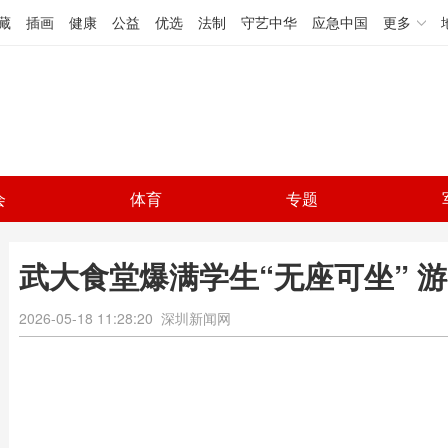
藏
插画
健康
公益
优选
法制
守艺中华
应急中国
更多
会
体育
专题
武大食堂爆满学生“无座可坐” 
2026-05-18 11:28:20
深圳新闻网