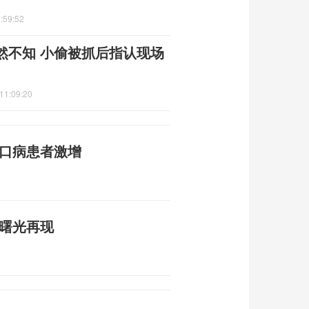
:59:52
然不知 小偷被抓后指认现场
11:09:20
足口病患者激增
平曙光再现