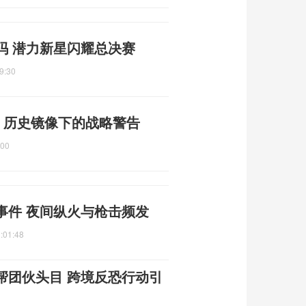
吗 潜力新星闪耀总决赛
9:30
 历史镜像下的战略警告
:00
事件 夜间纵火与枪击频发
:01:48
帮团伙头目 跨境反恐行动引