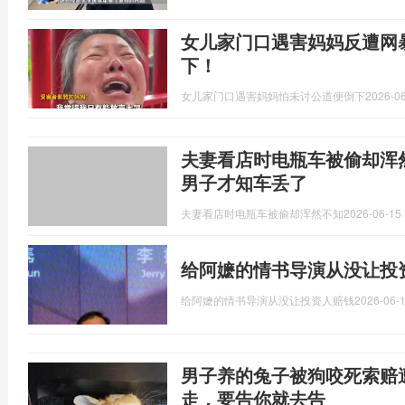
女儿家门口遇害妈妈反遭网
下！
女儿家门口遇害妈妈怕未讨公道便倒下
2026-06
夫妻看店时电瓶车被偷却浑
男子才知车丢了
夫妻看店时电瓶车被偷却浑然不知
2026-06-15 
给阿嬷的情书导演从没让投
给阿嬷的情书导演从没让投资人赔钱
2026-06-1
男子养的兔子被狗咬死索赔
走，要告你就去告