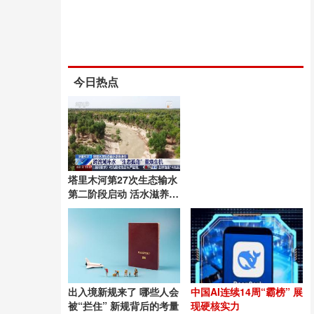
今日热点
塔里木河第27次生态输水
第二阶段启动 活水滋养绿
洲
出入境新规来了 哪些人会
中国AI连续14周“霸榜” 展
被“拦住” 新规背后的考量
现硬核实力