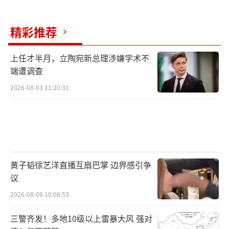
高。18日，武汉城区道路早高峰通勤车流与送
学车流叠加，路网交通压力会较大。早高峰拥
精彩推荐
堵时段主要集中在7:30至8:40之间，8时左右达
到拥堵延时指数最高峰。武汉交警提醒广大市
上任才半月，立陶宛新总理涉嫌学术不
端遭调查
民避开出行高峰时段，合理规划出行方式及避
堵路线，尽量选择公共交通方式绿色出行。驾
2026-08-03 11:20:31
车出行的市民应注意谨慎驾驶，防止侧滑，保
持安全车距，注意观察周边行人和非机动车，
密切关注路况信息。
此外，武汉江汉交警还发布了江汉区易积
黄子韬徐艺洋直播互扇巴掌 边界感引争
议
水路段，提醒市民提前规划出行路线，尽量绕
行以下易积水路段，切勿冒险涉水。铁路涵洞
2026-08-09 10:06:53
类重点防范的有华安里铁路涵洞、金墩街铁路
三警齐发！多地10级以上雷暴大风 强对
涵洞、姑嫂树铁路涵洞。其他易积水路段包括