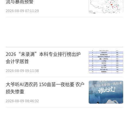
流与暴雨预警
青年路地铁A出口、中原宿舍、天一后街天后社
2026-08-09 07:11:29
区、老三栋、唐家墩天桥两边。
未来几天，武汉及湖北地区的天气预报显
示将持续阴雨天气，部分地区仍有大雨到暴
雨，局地大暴雨，并伴有短时强降水和雷暴大
2026“未录满”本科专业排行榜出炉
风。请市民们注意安全，合理安排出行计划。
会计学居首
（责任编辑：zx0176）
2026-08-09 09:11:38
大爷听AI洒农药 150亩苗一夜枯萎 农户
损失惨重
2026-08-09 08:46:32