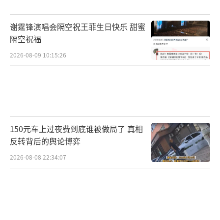
0-70毫米，局地可达80毫米，城乡积涝、地质
谢霆锋演唱会隔空祝王菲生日快乐 甜蜜
灾害风险较高，请注意防范。湖北省气象台发
隔空祝福
布暴雨橙色省级预警：16日下午以来，鄂西和
2026-08-09 10:15:26
江汉平原出现大到暴雨、局地大暴雨，截至18
日7时，多个县市区累计雨量超过100毫米，部
分乡镇超过300毫米。预计今天恩施、宜昌南
部、荆州、潜江、仙桃、武汉、鄂州、黄石、
黄冈、咸宁有大到暴雨、局地大暴雨，需加强
150元车上过夜费到底谁被做局了 真相
防范。
反转背后的舆论博弈
2026-08-08 22:34:07
据武汉市气象部门预报，强降水时段主要
出现在18日至19日上午，最大小时雨强40～70
毫米、雷暴大风8～10级，此次过程累计雨量40
～80毫米、局地可达120毫米以上，致灾风险较