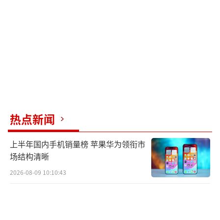
每一个单位、每一名群众。广大市民要居家避
险、非必要不外出，远离积水路段、低洼地
带、地下空间、在建工程等危险区域，注意用
电、用气安全。应急、公安、住建、交通、水
利、供电、供水、通信等部门要加强应急值
守，全力做好排涝抢险、交通管制、设施抢
修、民生保障等工作，确保城市安全运行。同
时，密切关注雨情水情变化及官方发布的最新
热点新闻
通告，及时响应后续工作安排。
上半年国内手机销量榜 苹果华为领衔市
今天凌晨，武汉也遭遇了极端天气，不少
场结构清晰
人在睡梦中被风雨雷电声惊醒。从18日0点开
2026-08-09 10:10:43
始，湖北已连发30条气象预警。武汉市气象台
发布暴雨黄色预警信号：预计今天白天，长江
新区大部分街道将出现大雨到暴雨，累计雨量4