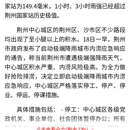
家站为149.4毫米，1小时、3小时雨强已经超过
荆州国家站历史极值。
荆州中心城区的荆州区、沙市区不少路段
均出现了至小腿以上的积水。18日一早，荆州
市政府发布了启动极端降雨城市内涝应急响应
的通告，称当前荆州市遭遇极端强降雨天气，
中心城区积水严重、内涝风险极高。为全力做
好抢险排涝，决定立即启动极端降雨城市内涝
应急响应，中心城区严格落实停工、停产、停
业、停运、停课措施。
具体措施包括： - 停工：中心城区各级党
政机关、事业单位、社会团体暂停办公；所有
在建工地、户外作业场所全面停工。 - 偮产：
点击查看全文(剩余
77
%)