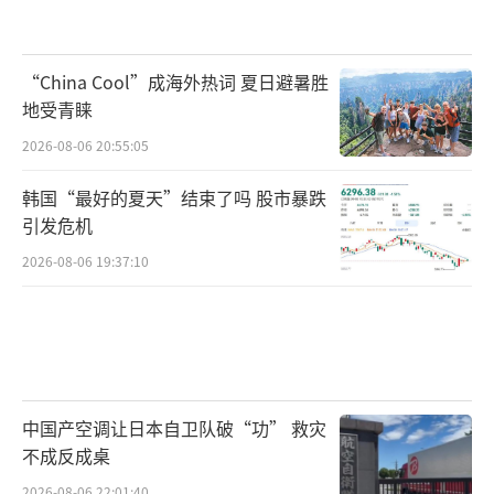
地缘局势有所缓和、美联储货币政策相对明
朗，宏观逆风弱化，白银仍有望继续呈现震荡
“China Cool”成海外热词 夏日避暑胜
上移的运行态势，支撑主要来自去美元化背景
地受青睐
下贵金属的中长期支撑因素仍在，且光伏、新
2026-08-06 20:55:05
能源、AI、半导体等领域的工业用银需求保持
刚性，有望对银价在70美元/盎司-75美元/盎司
韩国“最好的夏天”结束了吗 股市暴跌
附近构成底部支撑。
引发危机
（责任编辑：0764）
2026-08-06 19:37:10
中国产空调让日本自卫队破“功” 救灾
不成反成桌
2026-08-06 22:01:40