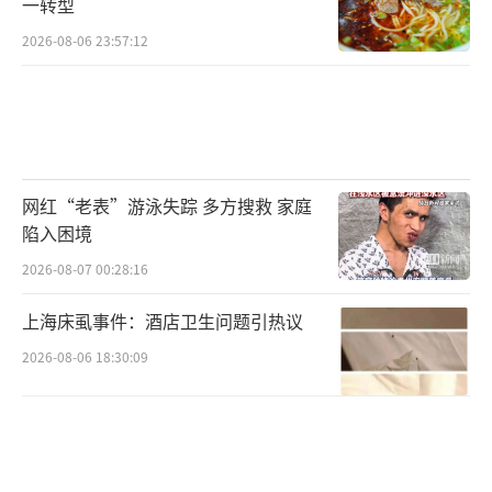
一转型
需求端方面，汇丰银行数据显示，工业需
求占白银总消费量的一半以上，2025年这一需
2026-08-06 23:57:12
求降至6.57亿盎司，前一年为创纪录的6.79亿
盎司。预计2026年白银的工业需求将降至6.42
亿盎司，2027年将进一步降至6.18亿盎司。珠
宝需求方面，汇丰预计白银今年的珠宝需求将
网红“老表”游泳失踪 多方搜救 家庭
从2025年的1.89亿盎司降至1.57亿盎司。
陷入困境
瑞银策略师Wayne Gordon和Dominic Sc
2026-08-07 00:28:16
hnider预计，由于价格高企，光伏领域的需求
上海床虱事件：酒店卫生问题引热议
将减弱；同样较高的价格也抑制了银器和珠宝
2026-08-06 18:30:09
的需求。这些渠道将减少约5000万盎司的需
求。投资需求方面，已知的ETF持仓总量已减少
近7000万盎司，降至约7.94亿盎司，而净投机
性期货头寸也已回撤至略高于1亿盎司的水平。