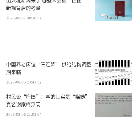
新规背后的考量
预测从85美元下调至75美元。汇丰银行则上调
了其白银价格预测，预计白银价格在2026年的
2026-08-07 00:38:57
平均价格为每盎司75美元，2027年为每盎司68
美元，而此前的预测分别为每盎司68.25美元和
57美元。
在上调目标价格的同时，汇丰银行仍保持
中国养老床位“三连降” 供给结构调整
期来临
谨慎的中期展望，警告称白银供应缺口的缩小
以及工业和珠宝需求的减弱，限制了白银价格
2026-08-06 23:43:52
持续上涨的可能性，将2026年和2027年的白银
村民谈“梅姨”：叫的其实是“媒姨”
年终目标价分别设定为每盎司70美元和65美
真名谢家梅浮现
元。白素娜预计，短期内在地缘不确定性高
2026-08-06 21:03:04
企、货币政策紧缩预期升温和流动性压制下，
银价或继续阶段性承压。但中长期来看，一旦