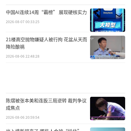
瑞银将全年投资需求预期从4亿盎司以上下
中国AI连续14周“霸榜” 展现硬核实力
调至3亿盎司，并称这一预期“考虑到今年迄今
2026-08-07 00:33:25
的资金流出，仍算慷慨”。夏莹莹认为，白银
21楼高空抛物嫌疑人被行拘 花盆从天而
的工业属性（光伏、AI算力、5G等需求）与金
降险酿祸
融属性并存，其波动率天然高于黄金。高价可
2026-08-06 22:48:28
能加速全球光伏“去银化”技术发展，预示白
银价格上涨的约束性。当前铜银比处于历史中
高分位，白银相对铜的估值已部分透支工业需
求预期。
陈熠被张本美和连扳三局逆转 裁判争议
瑞银预测，2026年第二季度末的白银价格
成焦点
为每盎司85美元，低于此前预测的100美元。9
2026-08-06 20:59:54
月份的目标价也从95美元下调至85美元，年底
目标价从85美元下调至80美元，2027年3月的
出入境新规来了 哪些人会被“拦住”