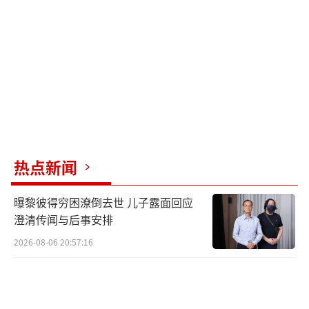
位，引发通胀进一步上行风险。这将给即将上
任的美联储新主席沃什带来挑战，增加美联储
货币政策的不确定性。
当地时间5月15日，杰罗姆·鲍威尔正式卸
任美联储主席一职，接替他的是凯文·沃什。
美国利率期货市场的定价显示，市场认为美联
储在明年1月（或之前）加息的可能性已经超过
热点新闻
50%。光大期货认为，沃什上台后通胀和降息
问题面临较大考验，市场关注其首次官方表
曝黎彼得穷困潦倒去世 儿子露面回应
态，表态前夕市场资金出于避险需求获利了
澄清传闻与后事安排
结，导致白银减仓大跌。
2026-08-06 20:57:16
美债、欧债、日债收益率全线飙升，进一
步加剧全球流动性紧缩。10年期美债收益率突