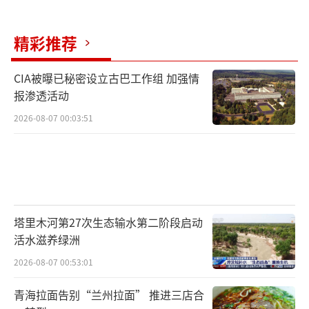
方面称美国已拒绝伊朗就结束战争提出的“14
点”书面方案。霍尔木兹海峡通航风险持续发
精彩推荐
酵，高油价助推通胀高企，加剧美联储政策不
确定性。
CIA被曝已秘密设立古巴工作组 加强情
报渗透活动
展望后市，汇丰、瑞银及国内多家期货机
2026-08-07 00:03:51
构一致认为白银供应缺口持续收窄、需求逐步
走弱，短期行情或将延续承压，但中长期工业
刚需与宏观支撑仍未消失。从供给端来看，全
球白银供应缺口将持续收窄，成为制约银价持
续上涨的关键。汇丰银行预测，全球白银供应
塔里木河第27次生态输水第二阶段启动
缺口将从2025年的1.43亿盎司，收窄至2026年
活水滋养绿洲
的7300万盎司，2027年进一步萎缩至2500万盎
2026-08-07 00:53:01
司，因为矿山和回收渠道的供应将增加。
青海拉面告别“兰州拉面” 推进三店合