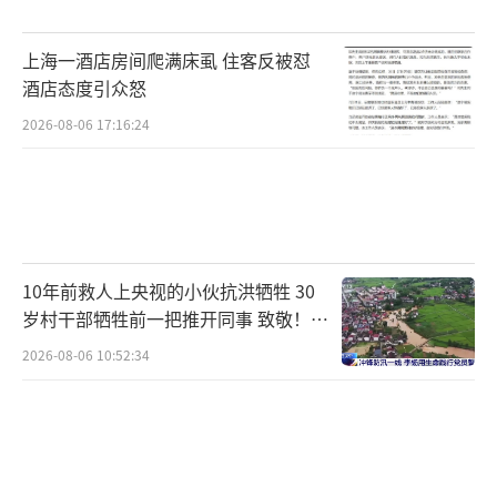
破4.5%、30年期美债收益率站上5.0%关键关
口；英国政坛动荡推升英债收益率，30年期英
上海一酒店房间爬满床虱 住客反被怼
债收益率创1998年以来新高；日本10年期国债
酒店态度引众怒
收益率升至2.7%，创下29年高位，全球无风险
2026-08-06 17:16:24
利率走高大幅抬高贵金属持有成本。南华期货
贵金属新能源研究组负责人夏莹莹也表示，美
元指数与美债收益率上行直接抬升白银等贵金
属的机会成本，成为行情走弱的重要推手。
10年前救人上央视的小伙抗洪牺牲 30
岁村干部牺牲前一把推开同事 致敬！送
政策与地缘政治因素对白银形成额外利空
别！
压制。印度为缓解外汇储备压力，将金银进口
2026-08-06 10:52:34
关税从6%上调至15%，并收紧贵金属进口限
制，短期可能影响贵金属需求，拖累白银价
格。地缘政治层面，美伊谈判陷入僵局，伊朗