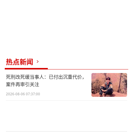
导致用于手机、电脑、服务器的普通DRAM产能
被挤压，市场上能买到的货越来越少，价格失
控。有机构预测，2026年第二季度，通用DRA
M的合约价还将再涨58%到63%。
长鑫科技在全球市场份额虽小，约为3.9
7%，但在这个特殊时期，反而成为优势。当全
热点新闻
球供应链变得不确定时，“地缘安全”成为硬
死刑改死缓当事人：已付出沉重代价，
通货。国内硬件大厂如阿里云、腾讯云、字节
案件再审引关注
跳动以及联想、小米、OPPO、vivo等，需要
2026-08-06 07:37:00
一个稳定且不会被断供的货源。长鑫科技成了
最可靠的“战略备份”。
2026年一季度那719%的营收增长，正是
这种“缺货红利”和“安全需求”共同作用的