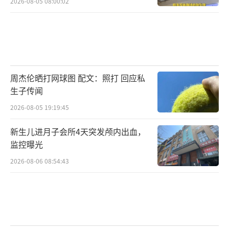
长鑫科技需要证明，当潮水退去，它依然能穿
2026-08-05 08:00:02
着裤子，并且跑得比别人更快。
（责任编辑：0882）
周杰伦晒打网球图 配文：照打 回应私
生子传闻
2026-08-05 19:19:45
新生儿进月子会所4天突发颅内出血，
监控曝光
2026-08-06 08:54:43