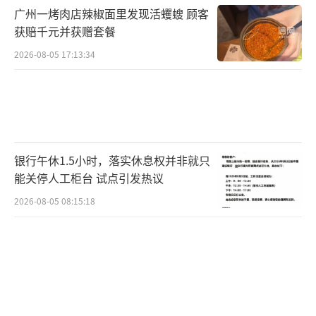
广州一烤肉店辣椒面里发现活蠼螋 顾客
结果。需求端是AI飓风，供给端是巨头转向留
获赔千元并获赠套餐
下的空档，再加上国产替代的迫切需求，三股
2026-08-05 17:13:34
力量推动长鑫科技登上浪潮之巅。
当然，长鑫科技的成功也离不开其研发实
力。从2022年到2025年上半年，公司累计投入
的研发费用超过180亿元。2023年，研发费用
银行午休1.5小时，落实休息权并非就只
率接近50%。这些投入带来了显著成果，长鑫
能关停人工柜台 试点引发热议
科技已经完成了从第一代到第四代工艺技术平
2026-08-05 08:15:18
台的量产，首款国产DDR5产品速率达到了800
0Mbps，LPDDR5X产品的最高速率达到了1066
7Mbps，比上一代提升了66%。
长鑫科技此次IPO计划募资295亿元，主要