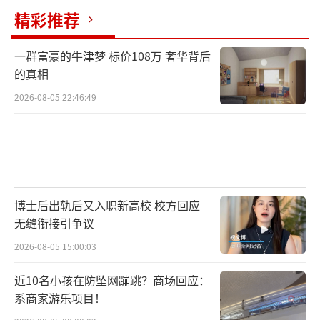
用于存储器晶圆制造量产线的技术升级改造、D
精彩推荐
RAM存储器技术升级及动态随机存取存储器的
前瞻技术研究与开发。显然，它还想跑得更
一群富豪的牛津梦 标价108万 奢华背后
快。
的真相
2026-08-05 22:46:49
全球DRAM市场一年有上千亿美元的规模，
长鑫科技用一场惊天逆转证明了自己的实力。
但从巨亏415亿到单季净赚330亿，这只是故事
的一部分。存储行业具有强烈的周期性，价格
不可能永远上涨。在更尖端、利润更丰厚的HB
博士后出轨后又入职新高校 校方回应
M领域，长鑫尚未涉足。截至2025年底，公司
无缝衔接引争议
累计未弥补亏损还有366.5亿元。一季度赚的33
2026-08-05 15:00:03
0亿，还没完全填平历史的窟窿。
近10名小孩在防坠网蹦跳？商场回应：
系商家游乐项目！
风口来了，猪都能飞起来，但风总会停。