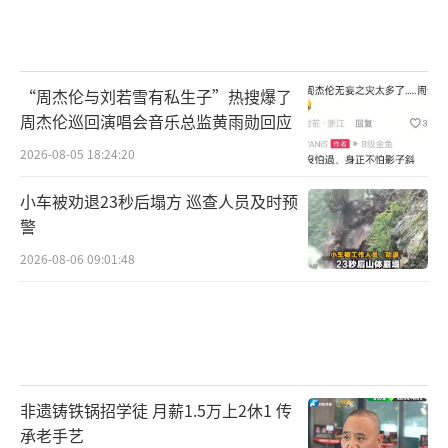
“周杰伦与刘若雪有私生子”热搜爆了
周杰伦巡回演唱会音乐总监黄雨勋回应
2026-08-05 18:24:20
小车被劝退23秒后塌方 巡查人员及时预
警
2026-08-06 09:01:48
非遗铸铁锅招学徒 月薪1.5万上2休1 传
承老手艺