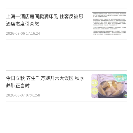
外，沃尔玛内部也存在资源内耗的问题，社区
店可能与山姆、大卖场模式产生冲突。
上海一酒店房间爬满床虱 住客反被怼
酒店态度引众怒
沃集鲜在自有品牌赛道上的表现尚需时间
2026-08-06 17:16:24
验证。沃尔玛需要在激烈的市场竞争中找到差
异化优势，以应对价格战和其他挑战。未来，
中产消费者的订单将成为检验其战略成功与否
的关键。
（责任编辑：zx0001）
今日立秋 养生千万避开六大误区 秋季
养肺正当时
2026-08-07 07:41:58