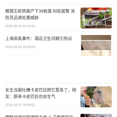
眼镜王蛇筑窝产下38枚蛋 村民报警 消
防员迅速处置威胁
2026-08-06 15:30:03
上海床虱事件：酒店卫生问题引热议
2026-08-06 18:30:09
女生当面吐槽卡皮巴拉把它惹急了，网
友：原来卡皮巴拉也会生气
2026-08-07 09:04:52
曝黎彼得穷困潦倒去世 儿子露面回应