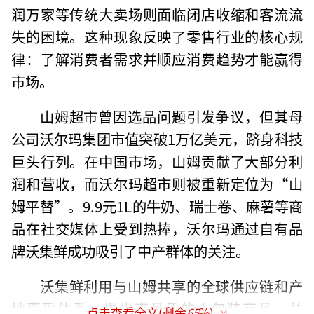
润万家等传统大卖场则面临闭店收缩和客流流
失的困境。这种现象反映了零售行业的核心规
律：了解消费者需求并顺应消费趋势才能赢得
市场。
山姆超市曾因选品问题引发争议，但其母
公司沃尔玛集团市值突破1万亿美元，跻身科技
巨头行列。在中国市场，山姆贡献了大部分利
润和营收，而沃尔玛超市则被重新定位为“山
姆平替”。9.9元1L的牛奶、瑞士卷、麻薯等商
品在社交媒体上受到热捧，沃尔玛通过自有品
牌沃集鲜成功吸引了中产群体的关注。
沃集鲜利用与山姆共享的全球供应链和产
地直采体系，提供高品质的小包装商品，并
点击查看全文(剩余
65
%)