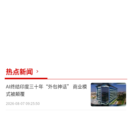
于减少非必需品购买。
面对市场变化，沃尔玛在美国推出了高端
自有品牌Bettergoods，并在中国完成沃集鲜
的品牌焕新。沃尔玛强调沃集鲜的目标是填补
市场需求空白，注重配料简单、原料鲜、产地
鲜、体验鲜的标准。此外，沃尔玛提出了“10
分钟步行生活圈”概念，提升数字化服务，方
热点新闻
便消费者选择在家下单。
AI终结印度三十年“外包神话” 商业模
然而，沃尔玛面临的竞争依然激烈。盒
式被颠覆
马、美团快乐猴等本土玩家在社区零售领域已
2026-08-07 09:25:50
有深厚布局，且具备强大的数字技术支持。相
比之下，沃尔玛虽有山姆的成功经验可借鉴，
但在本地化理解和扩张速度上仍有不足。此