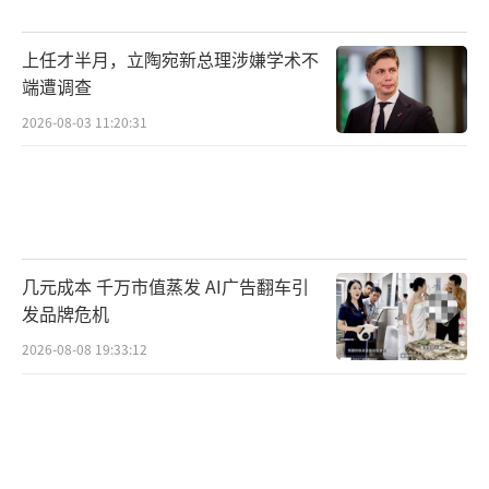
京盛认为该剧展现出了“人生如戏”的况味；
编剧宋方金评价该剧是“对生活剧的单骑救
上任才半月，立陶宛新总理涉嫌学术不
主”；学者吕帆提到，该剧不媚小也不媚俗，
端遭调查
见天地见众生，彰显长剧魅力。
2026-08-03 11:20:31
剧中角色胡三元、忆秦娥、花彩香、米兰
等人站在时代洪流的潮头，面临命运的选择。
《主角》以真实为底色，不渲染，不拔高，展
现了现实主义创作最难得的艺术自觉。这种对
几元成本 千万市值蒸发 AI广告翻车引
生活本身的信任，为观众在精神维度的共鸣打
发品牌危机
下了坚实基础。接下来，失去舅舅庇护的忆秦
2026-08-08 19:33:12
娥将面临怎样的人生境遇，她在戏曲舞台上的
天赋初现，“忠孝仁义”四位老师父将在她的
从艺路上给予哪些温暖的守护和教导？花彩香
和米兰的主角之争何时有胜负？这些悬念吸引