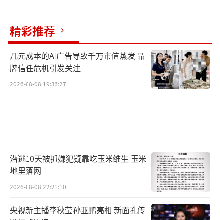
着观众继续追剧。
精彩推荐
《主角》这出好戏正在精彩上演，剧中人
的命运将走向何处，如何面对接下来的波澜挑
几元成本的AI广告导致千万市值蒸发 品
牌信任危机引发关注
战？锁定CCTV-1黄金档和腾讯视频，一起沉浸
2026-08-08 19:36:27
入戏，努力成为掌握自己人生的主角。
（责任编
辑：zx0001）
潜逃10天被抓嫌犯疑靠吃玉米维生 玉米
地里落网
2026-08-08 22:21:10
央视新主播李秋莹孙亚鹏亮相 新面孔传