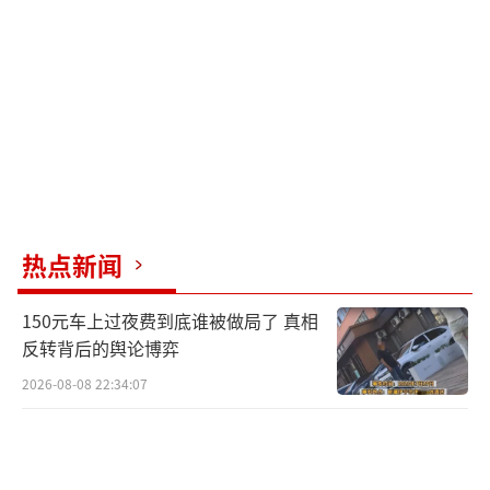
陕西的生活烟火。
《主角》剧中60%以上的关键场景在西影
风雷年代影视基地拍摄完成。该剧上线后，此
处成为游客到西安旅行、剧迷线下打卡的目的
地之一。此外，剧中呈现的陕西古村落风光也
吸引了众多慕名而来的游客，长安唐村·南堡
古寨的戏楼和青砖灰瓦老房子等场景迎来了诸
热点新闻
多游客。《主角》的热播实现了“影视+文
旅”的联动模式，带动了当地旅游的发展。
150元车上过夜费到底谁被做局了 真相
反转背后的舆论博弈
《主角》扎根生活、传承文化、映照时代
2026-08-08 22:34:07
的艺术表现力得到了专家学者和主流媒体的高
度肯定。文艺评论家仲呈祥指出，电视剧《主
角》是文学名著改编的又一成功范例；学者李