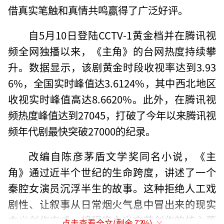
借真实笔触和真情共鸣赢得了广泛好评。
自5月10日登陆CCTV-1黄金档并在腾讯视
频全网独播以来，《主角》的台网热度持续攀
升。数据显示，该剧黄金时段收视率达到3.93
6%，全国实时峰值达3.6124%，其中西北地区
收视实时峰值高达8.6620%。此外，在腾讯视
频热度峰值达到27045，打破了今年以来腾讯视
频年代剧最快突破27000的纪录。
改编自陈彦茅盾文学奖同名小说，《主
角》通过近半个世纪的生命跨度，讲述了一个
秦腔女演员沉浮半生的故事。这种拒绝人工戏
剧性、让叙事从日常烟火气息中冒出来的现实
主义创作方式，将现实主义文艺创作的核心落
点击查看全文(剩余
72
%)