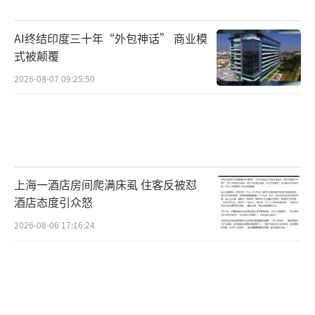
行了逐一检测排查，确认仅有涉事房间出现系
统异常漏洞。目前，酒店已组织全体涉事员工
AI终结印度三十年“外包神话” 商业模
开展专项培训，规范日常操作流程。
式被颠覆
2026-08-07 09:25:50
对于当事人衣物被损一事，廖女士表示已
经核实，愿意不计折旧按照原价全额赔付。同
时，她透露，醉酒男子的妻子也已当场表达歉
意，并主动提出愿意承担事发当晚一晚的房费
作为补偿。武汉市公安局江汉区分局花楼街派
上海一酒店房间爬满床虱 住客反被怼
出所民警表示，当事人报警情况属实，派出所
酒店态度引众怒
掌握事件基本情况，后续将向具体处置民警核
2026-08-06 17:16:24
实完整细节，上报领导后给出反馈。
（责任编辑：z
hangxiaohua）