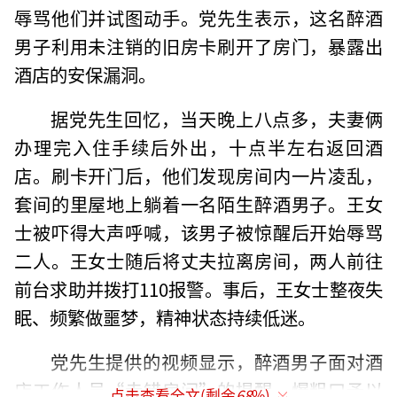
辱骂他们并试图动手。党先生表示，这名醉酒
男子利用未注销的旧房卡刷开了房门，暴露出
酒店的安保漏洞。
据党先生回忆，当天晚上八点多，夫妻俩
办理完入住手续后外出，十点半左右返回酒
店。刷卡开门后，他们发现房间内一片凌乱，
套间的里屋地上躺着一名陌生醉酒男子。王女
士被吓得大声呼喊，该男子被惊醒后开始辱骂
二人。王女士随后将丈夫拉离房间，两人前往
前台求助并拨打110报警。事后，王女士整夜失
眠、频繁做噩梦，精神状态持续低迷。
党先生提供的视频显示，醉酒男子面对酒
店工作人员“走错房间”的提醒，爆粗口予以
点击查看全文(剩余
68
%)