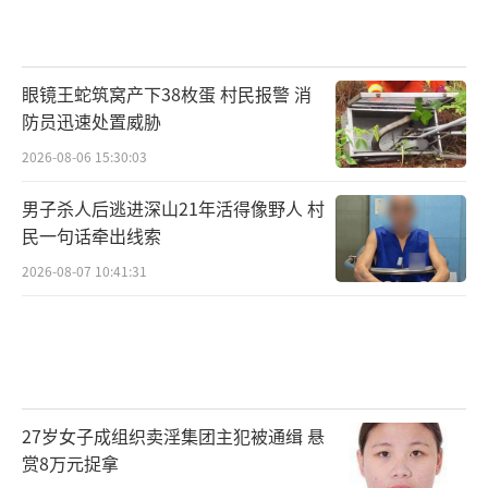
眼镜王蛇筑窝产下38枚蛋 村民报警 消
防员迅速处置威胁
2026-08-06 15:30:03
男子杀人后逃进深山21年活得像野人 村
民一句话牵出线索
2026-08-07 10:41:31
27岁女子成组织卖淫集团主犯被通缉 悬
赏8万元捉拿