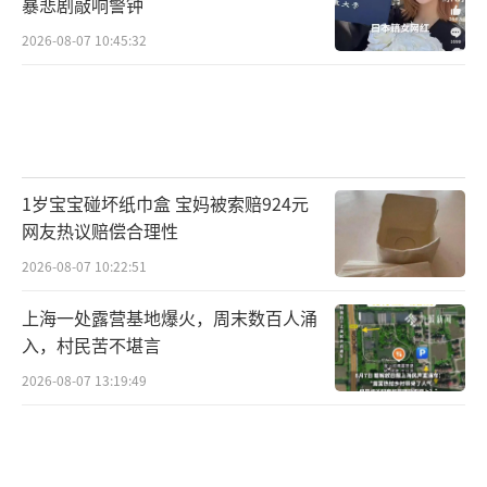
暴悲剧敲响警钟
2026-08-07 10:45:32
1岁宝宝碰坏纸巾盒 宝妈被索赔924元
网友热议赔偿合理性
2026-08-07 10:22:51
上海一处露营基地爆火，周末数百人涌
入，村民苦不堪言
2026-08-07 13:19:49